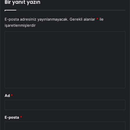
Bir yanıt yazın
E-posta adresiniz yayınlanmayacak.
Gerekli alanlar
*
ile
işaretlenmişlerdir
Y
o
r
u
m
*
Ad
*
E-posta
*