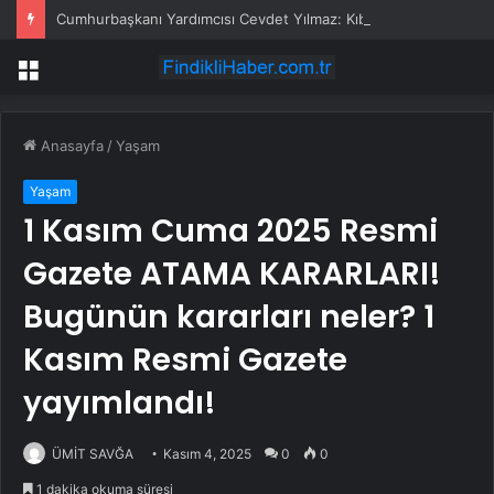
Cumhurbaşkanı Yardımcısı Cevdet Yılmaz: Kıbrıs hiçbir zaman bir Rum adası olmayacaktır
Menü
Anasayfa
/
Yaşam
Yaşam
1 Kasım Cuma 2025 Resmi
Gazete ATAMA KARARLARI!
Bugünün kararları neler? 1
Kasım Resmi Gazete
yayımlandı!
ÜMİT SAVĞA
Kasım 4, 2025
0
0
1 dakika okuma süresi