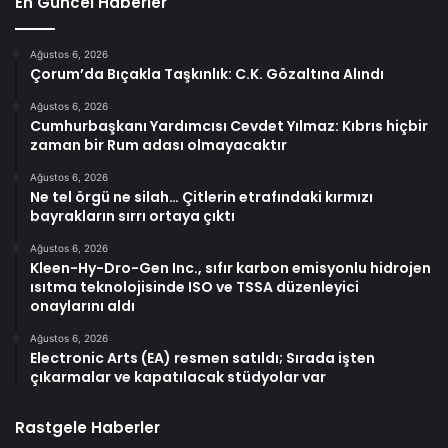
En Güncel Haberler
Ağustos 6, 2026
Çorum’da Bıçakla Taşkınlık: C.K. Gözaltına Alındı
Ağustos 6, 2026
Cumhurbaşkanı Yardımcısı Cevdet Yılmaz: Kıbrıs hiçbir
zaman bir Rum adası olmayacaktır
Ağustos 6, 2026
Ne tel örgü ne silah… Çitlerin etrafındaki kırmızı
bayrakların sırrı ortaya çıktı
Ağustos 6, 2026
Kleen-Hy-Dro-Gen Inc., sıfır karbon emisyonlu hidrojen
ısıtma teknolojisinde ISO ve TSSA düzenleyici
onaylarını aldı
Ağustos 6, 2026
Electronic Arts (EA) resmen satıldı; Sırada işten
çıkarmalar ve kapatılacak stüdyolar var
Rastgele Haberler