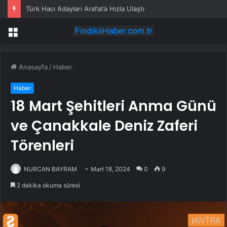
Türk Hacı Adayları Arafat’a Hızla Ulaştı
Menü
Anasayfa
/
Haber
Haber
18 Mart Şehitleri Anma Günü
ve Çanakkale Deniz Zaferi
Törenleri
NURCAN BAYRAM
Mart 18, 2024
0
9
2 dakika okuma süresi