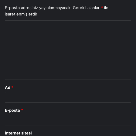
E-posta adresiniz yayınlanmayacak.
Gerekli alanlar
*
ile
işaretlenmişlerdir
Y
o
r
u
m
*
Ad
*
E-posta
*
İnternet sitesi