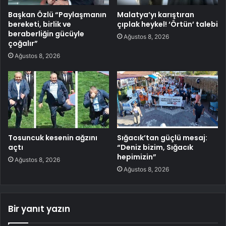
Başkan Özlü “Paylaşmanın
Malatya’yı karıştıran
bereketi, birlik ve
çıplak heykel! ‘Örtün’ talebi
beraberliğin gücüyle
Ağustos 8, 2026
çoğalır”
Ağustos 8, 2026
Tosuncuk kesenin ağzını
Sığacık’tan güçlü mesaj:
açtı
“Deniz bizim, Sığacık
hepimizin”
Ağustos 8, 2026
Ağustos 8, 2026
Bir yanıt yazın