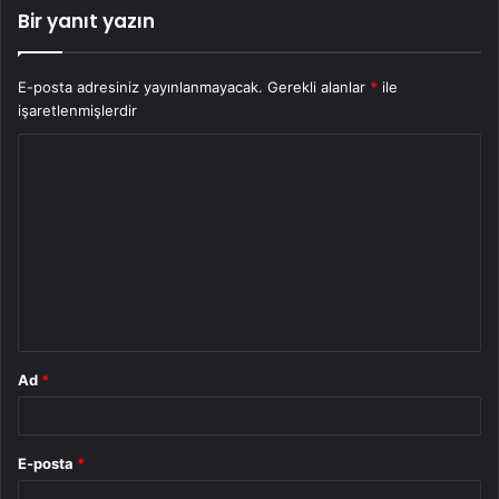
Bir yanıt yazın
E-posta adresiniz yayınlanmayacak.
Gerekli alanlar
*
ile
işaretlenmişlerdir
Y
o
r
u
m
*
Ad
*
E-posta
*