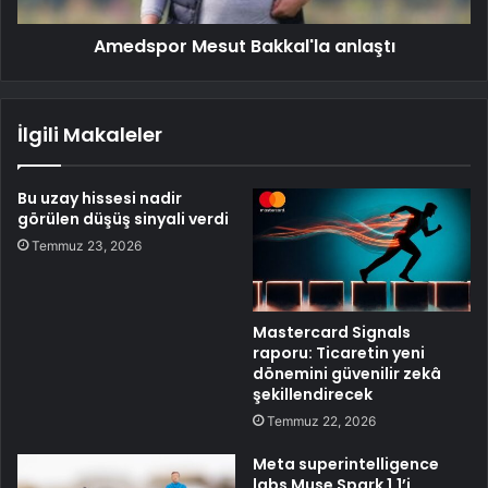
Amedspor Mesut Bakkal'la anlaştı
İlgili Makaleler
Bu uzay hissesi nadir
görülen düşüş sinyali verdi
Temmuz 23, 2026
Mastercard Signals
raporu: Ticaretin yeni
dönemini güvenilir zekâ
şekillendirecek
Temmuz 22, 2026
Meta superintelligence
labs Muse Spark 1.1’i