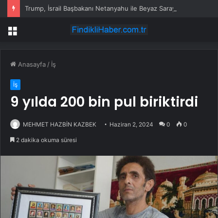
Trump, İsrail Başbakanı Netanyahu ile Beyaz Saray’da görüştü
Menü
Anasayfa
/
İş
İş
9 yılda 200 bin pul biriktirdi
MEHMET HAZBİN KAZBEK
Haziran 2, 2024
0
0
2 dakika okuma süresi