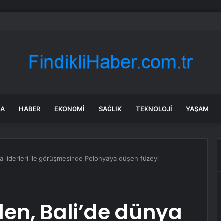
Sel Sonrası Yıkım Çalışmaları Sürüyor
FA
HABER
EKONOMI
SAĞLIK
TEKNOLOJI
YAŞAM
a liderleri ile görüşmesinde Polonya’ya düşen füzeyi
en, Bali’de dünya