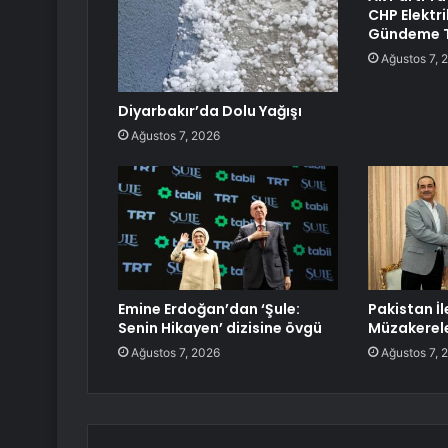
CHP Elektri
Gündeme T
Ağustos 7, 
Diyarbakır’da Dolu Yağışı
Ağustos 7, 2026
Emine Erdoğan’dan ‘Şule:
Pakistan İl
Senin Hikayen’ dizisine övgü
Müzakerel
Ağustos 7, 2026
Ağustos 7, 