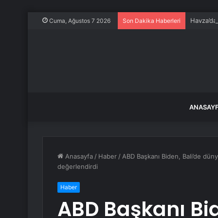
Havza’da 
Cuma, Ağustos 7 2026
Son Dakika Haberleri
ANASAY
Anasayfa
/
Haber
/
ABD Başkanı Biden, Bali’de düny
değerlendirdi
Haber
ABD Başkanı Bid