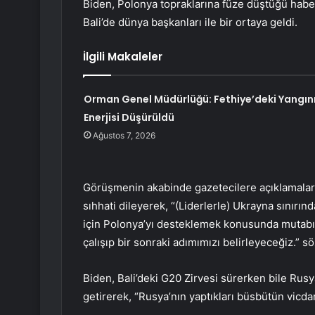
Biden, Polonya topraklarına füze düştüğü haber
Bali’de dünya başkanları ile bir ortaya geldi.
İlgili Makaleler
Orman Genel Müdürlüğü: Fethiye’deki Yangın
Enerjisi Düşürüldü
Ağustos 7, 2026
Görüşmenin akabinde gazetecilere açıklamalard
sıhhati dileyerek, “(Liderlerle) Ukrayna sınırı
için Polonya’yı desteklemek konusunda mutabık
çalışıp bir sonraki adımımızı belirleyeceğiz.” sö
Biden, Bali’deki G20 Zirvesi sürerken bile Rusya’
getirerek, “Rusya’nın yaptıkları büsbütün vicdans