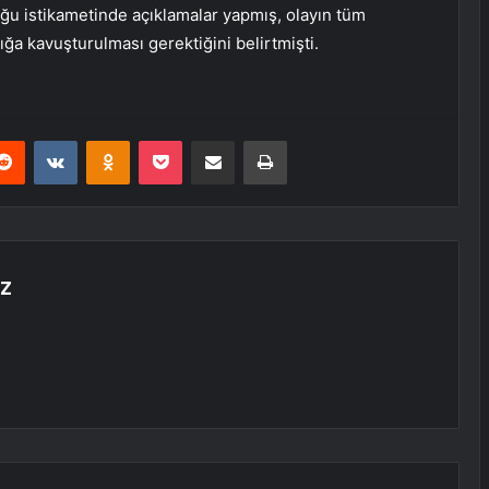
ğu istikametinde açıklamalar yapmış, olayın tüm
ğa kavuşturulması gerektiğini belirtmişti.
erest
Reddit
VKontakte
Odnoklassniki
Pocket
E-Posta ile paylaş
Yazdır
AZ