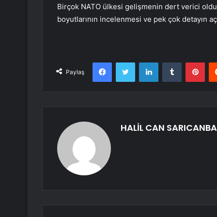
Birçok NATO ülkesi gelişmenin dert verici oldu
boyutlarının incelenmesi ve pek çok detayın açı
Facebook
Twitter
LinkedIn
Tumblr
Pint
Paylaş
HALİL CAN SARICANB