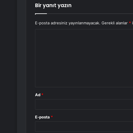
Bir yanıt yazın
E-posta adresiniz yayınlanmayacak.
Gerekli alanlar
*
i
Y
o
r
u
m
*
Ad
*
E-posta
*