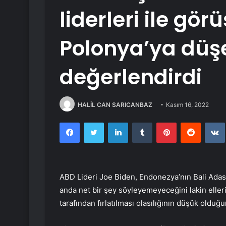
liderleri ile gö
Polonya’ya düşe
değerlendirdi
HALİL CAN SARICANBAZ
Kasım 16, 2022
Facebook
Twitter
LinkedIn
Tumblr
Pinterest
Reddit
ABD Lideri Joe Biden, Endonezya’nın Bali Adas
anda net bir şey söyleyemeyeceğini lakin elleri
tarafından fırlatılması olasılığının düşük olduğu