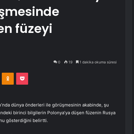
rüşmesinde
n füzeyi
0
19
1 dakika okuma süresi
VKontakte
Odnoklassniki
Pocket
ı’nda dünya önderleri ile görüşmesinin akabinde, şu
ndeki birinci bilgilerin Polonya’ya düşen füzenin Rusya
nu gösterdiğini belirtti.