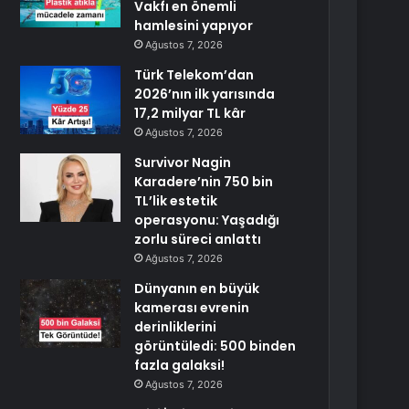
Vakfı en önemli
hamlesini yapıyor
Ağustos 7, 2026
Türk Telekom’dan
2026’nın ilk yarısında
17,2 milyar TL kâr
Ağustos 7, 2026
Survivor Nagin
Karadere’nin 750 bin
TL’lik estetik
operasyonu: Yaşadığı
zorlu süreci anlattı
Ağustos 7, 2026
Dünyanın en büyük
kamerası evrenin
derinliklerini
görüntüledi: 500 binden
fazla galaksi!
Ağustos 7, 2026