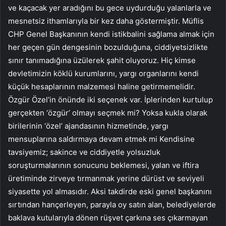
ve kaçacak yer aradığını bu gece uydurduğu yalanlarla ve
mesnetsiz ithamlarıyla bir kez daha göstermiştir. Müflis
CHP Genel Başkanının kendi istikbalini sağlama almak için
her geçen gün dengesinin bozulduğuna, ciddiyetsizlikte
sınır tanımadığına üzülerek şahit oluyoruz. Hiç kimse
devletimizin köklü kurumlarını, yargı organlarını kendi
küçük hesaplarının malzemesi haline getirmemelidir.
Özgür Özel’in önünde iki seçenek var. İplerinden kurtulup
gerçekten ‘özgür’ olmayı seçmek mi? Yoksa kukla olarak
birilerinin ‘özel’ ajandasının hizmetinde, yargı
mensuplarına saldırmaya devam etmek mi Kendisine
tavsiyemiz; sakince ve ciddiyetle yolsuzluk
soruşturmalarının sonucunu beklemesi, yalan ve iftira
üretiminde zirveye tırmanmak yerine dürüst ve seviyeli
siyasette yol almasıdır. Aksi takdirde eski genel başkanını
sırtından hançerleyen, parayla oy satın alan, belediyelerde
baklava kutularıyla dönen rüşvet çarkına ses çıkarmayan