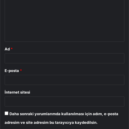
r
u
m
*
Ad
*
E-posta
*
İnternet sitesi
Daha sonraki yorumlarımda kullanılması için adım, e-posta
adresim ve site adresim bu tarayıcıya kaydedilsin.