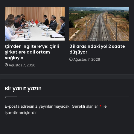
Çin’den İngiltere’ye: Çinli
3 il arasındaki yol 2 saate
şirketlere adil ortam
düşüyor
sağlayın
Ağustos 7, 2026
Ağustos 7, 2026
Bir yanıt yazın
E-posta adresiniz yayınlanmayacak.
Gerekli alanlar
*
ile
işaretlenmişlerdir
Y
o