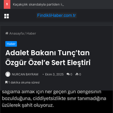
Kaçakçılık skandalıyla partiden istifa ettirilen vekil CHP’nin ilk transferi oldu
Menü
Anasayfa
/
Haber
Haber
Adalet Bakanı Tunç’tan
Özgür Özel’e Sert Eleştiri
NURCAN BAYRAM
Ekim 3, 2025
0
0
1 dakika okuma süresi