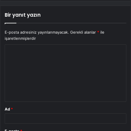
Bir yanıt yazın
E-posta adresiniz yayınlanmayacak.
Gerekli alanlar
*
ile
işaretlenmişlerdir
Y
o
r
u
m
*
Ad
*
E-posta
*