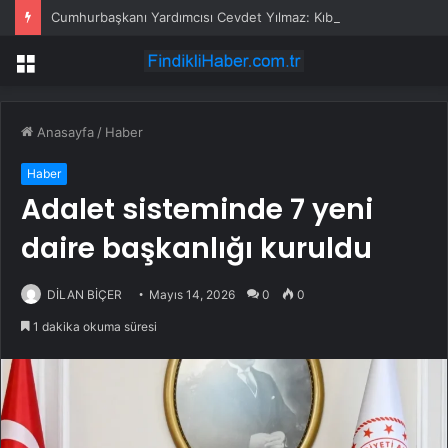
Cumhurbaşkanı Yardımcısı Cevdet Yılmaz: Kıbrıs hiçbir zaman bir Rum adası olmayacaktır
Menü
Anasayfa
/
Haber
Haber
Adalet sisteminde 7 yeni
daire başkanlığı kuruldu
DİLAN BİÇER
Mayıs 14, 2026
0
0
1 dakika okuma süresi