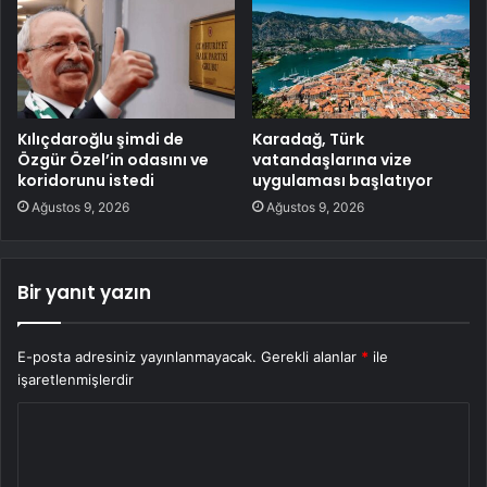
Kılıçdaroğlu şimdi de
Karadağ, Türk
Özgür Özel’in odasını ve
vatandaşlarına vize
koridorunu istedi
uygulaması başlatıyor
Ağustos 9, 2026
Ağustos 9, 2026
Bir yanıt yazın
E-posta adresiniz yayınlanmayacak.
Gerekli alanlar
*
ile
işaretlenmişlerdir
Y
o
r