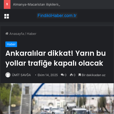
Almanya-Macaristan ilişkilerinde yeni dönem
Menü
Anasayfa
/
Haber
Haber
Ankaralılar dikkat! Yarın bu
yollar trafiğe kapalı olacak
ÜMİT SAVĞA
Ekim 14, 2025
0
0
Bir dakikadan az