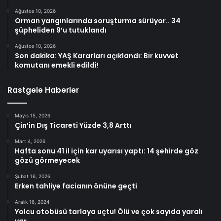
Ağustos 10, 2026
Orman yangınlarında soruşturma sürüyor.. 34
şüpheliden 9’u tutuklandı
Ağustos 10, 2026
Son dakika: YAŞ Kararları açıklandı: Bir kuvvet
komutanı emekli edildi!
Rastgele Haberler
Mayıs 15, 2026
Çin’in Dış Ticareti Yüzde 3,8 Arttı
Mart 4, 2026
Hafta sonu 41 il için kar uyarısı yaptı: 14 şehirde göz
gözü görmeyecek
Şubat 16, 2026
Erken tahliye facianın önüne geçti
Aralık 16, 2024
Yolcu otobüsü tarlaya uçtu! Ölü ve çok sayıda yaralı
var