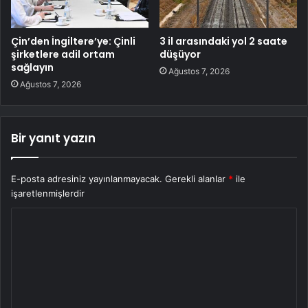
Çin’den İngiltere’ye: Çinli
3 il arasındaki yol 2 saate
şirketlere adil ortam
düşüyor
sağlayın
Ağustos 7, 2026
Ağustos 7, 2026
Bir yanıt yazın
E-posta adresiniz yayınlanmayacak.
Gerekli alanlar
*
ile
işaretlenmişlerdir
Y
o
r
u
m