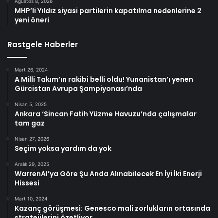
Ağustos 8, 2026
MHP’li Yıldız siyasi partilerin kapatılma nedenlerine 2
yeni öneri
Rastgele Haberler
Mart 26, 2024
A Milli Takım’ın rakibi belli oldu! Yunanistan’ı yenen
Gürcistan Avrupa Şampiyonası’nda
Nisan 5, 2025
Ankara ‘Sincan Fatih Yüzme Havuzu’nda çalışmalar
tam gaz
Nisan 27, 2026
Seçim yoksa yardım da yok
Aralık 29, 2025
WarrenAI’ya Göre Şu Anda Alınabilecek En İyi İki Enerji
Hissesi
Mart 10, 2024
Kazanç görüşmesi: Genesco mali zorlukların ortasında
stratejilerini özetliyor