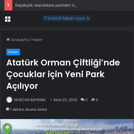
Kaçakçılık skandalıyla partiden istifa ettirilen vekil CHP’nin ilk transferi oldu
Menü
Anasayfa
/
Haber
Haber
Atatürk Orman Çiftliği’nde
Çocuklar için Yeni Park
Açılıyor
NURCAN BAYRAM
Ekim 22, 2025
0
0
1 dakika okuma süresi