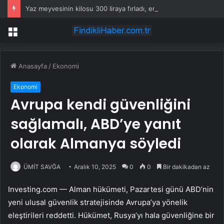
Yaz meyvesinin kilosu 300 liraya fırladı, emekli isyan etti
Menü
Anasayfa
/
Ekonomi
Ekonomi
Avrupa kendi güvenliğini
sağlamalı, ABD’ye yanıt
olarak Almanya söyledi
ÜMİT SAVĞA
Aralık 10, 2025
0
0
Bir dakikadan az
Investing.com — Alman hükümeti, Pazartesi günü ABD’nin
yeni ulusal güvenlik stratejisinde Avrupa’ya yönelik
eleştirileri reddetti. Hükümet, Rusya’yı hala güvenliğine bir