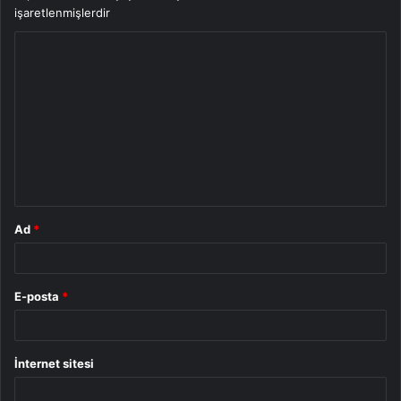
işaretlenmişlerdir
Y
o
r
u
m
*
Ad
*
E-posta
*
İnternet sitesi