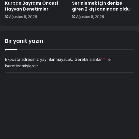
Kurban Bayramı Öncesi
Serinlemek için denize
Hayvan Denetimleri
giren 2 kişi canından oldu
Ağustos 5, 2026
Ağustos 5, 2026
Bir yanıt yazın
E-posta adresiniz yayınlanmayacak.
Gerekli alanlar
*
ile
işaretlenmişlerdir
Y
o
r
u
m
*