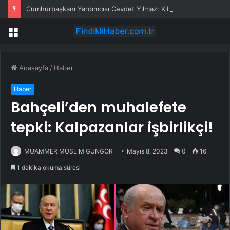
Cumhurbaşkanı Yardımcısı Cevdet Yılmaz: Kıbrıs hiçbir zaman bir Rum adası olmayacaktır
Menü
Anasayfa
/
Haber
Haber
Bahçeli’den muhalefete
tepki: Kalpazanlar işbirlikçi!
MUAMMER MÜSLİM GÜNGÖR
Mayıs 8, 2023
0
16
1 dakika okuma süresi