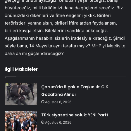
gerçeğini unutmayacağız. Umutları yeşerteceğiz, barışı
büyüteceğiz, milli birliğimizi daha da güçlendireceğiz. Biz
önünüzdeki dikenleri ve fitne engelini yıktık. Birileri
teröristleri yanına alsın, birileri iftiralardan faydalansın,
birileri kavga etsin. Bileklerini sandıkta bükeceğiz.
Aşağılanmanın hesabını sizlerin iradesiyle kıracağız. Şimdi
söyle bana, 14 Mayıs’ta aynı tarafta mıyız? MHP’yi Meclis’te
daha da mı güçlendireceğiz?
İlgili Makaleler
Çorum’da Bıçakla Taşkınlık: C.K.
Gözaltına Alındı
Ağustos 6, 2026
Türk siyasetine soluk: YENİ Parti
Ağustos 6, 2026