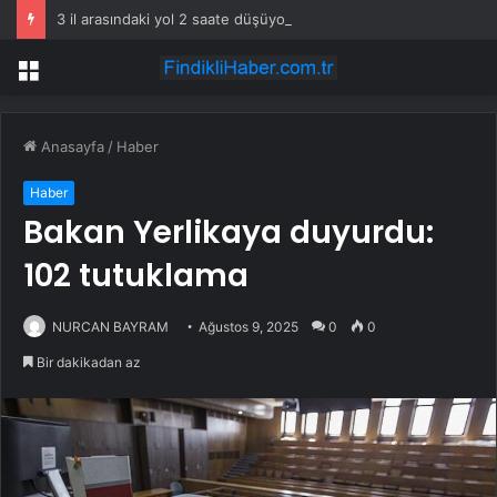
3 il arasındaki yol 2 saate düşüyor
Menü
Anasayfa
/
Haber
Haber
Bakan Yerlikaya duyurdu:
102 tutuklama
NURCAN BAYRAM
Ağustos 9, 2025
0
0
Bir dakikadan az