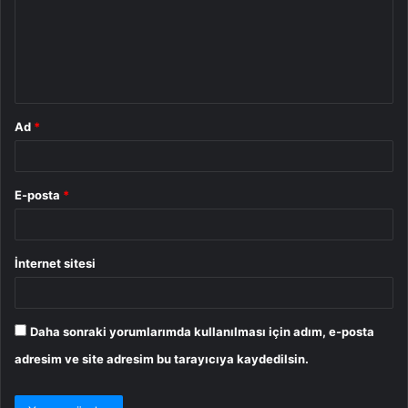
u
m
*
Ad
*
E-posta
*
İnternet sitesi
Daha sonraki yorumlarımda kullanılması için adım, e-posta
adresim ve site adresim bu tarayıcıya kaydedilsin.