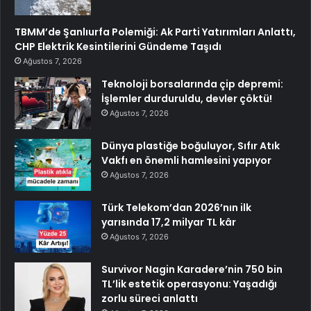
TBMM’de Şanlıurfa Polemiği: Ak Parti Yatırımları Anlattı,
CHP Elektrik Kesintilerini Gündeme Taşıdı
Ağustos 7, 2026
Teknoloji borsalarında çip depremi:
İşlemler durduruldu, devler çöktü!
Ağustos 7, 2026
Dünya plastiğe boğuluyor, Sıfır Atık
Vakfı en önemli hamlesini yapıyor
Ağustos 7, 2026
Türk Telekom’dan 2026’nın ilk
yarısında 17,2 milyar TL kâr
Ağustos 7, 2026
Survivor Nagin Karadere’nin 750 bin
TL’lik estetik operasyonu: Yaşadığı
zorlu süreci anlattı