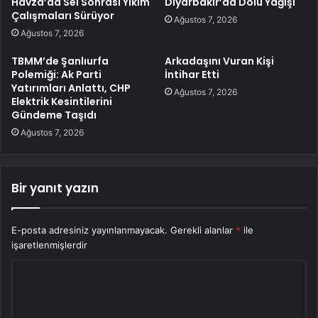
Havza’da Sel Sonrası Yıkım
Diyarbakır’da Dolu Yağışı
Çalışmaları Sürüyor
Ağustos 7, 2026
Ağustos 7, 2026
TBMM’de Şanlıurfa
Arkadaşını Vuran Kişi
Polemiği: Ak Parti
İntihar Etti
Yatırımları Anlattı, CHP
Ağustos 7, 2026
Elektrik Kesintilerini
Gündeme Taşıdı
Ağustos 7, 2026
Bir yanıt yazın
E-posta adresiniz yayınlanmayacak.
Gerekli alanlar
*
ile
işaretlenmişlerdir
Y
o
r