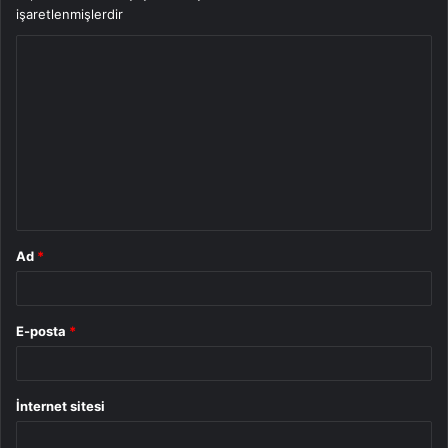
işaretlenmişlerdir
Y
o
r
u
m
*
Ad
*
E-posta
*
İnternet sitesi