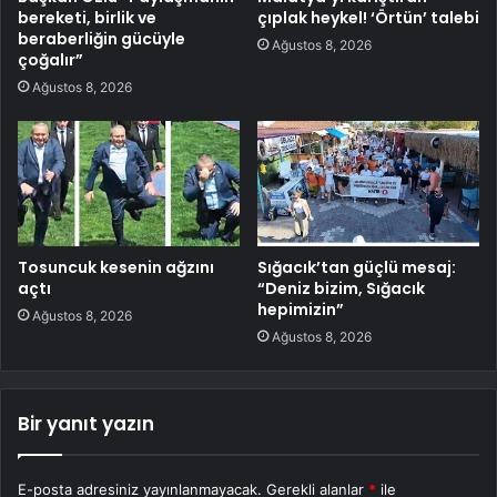
bereketi, birlik ve
çıplak heykel! ‘Örtün’ talebi
beraberliğin gücüyle
Ağustos 8, 2026
çoğalır”
Ağustos 8, 2026
Tosuncuk kesenin ağzını
Sığacık’tan güçlü mesaj:
açtı
“Deniz bizim, Sığacık
hepimizin”
Ağustos 8, 2026
Ağustos 8, 2026
Bir yanıt yazın
E-posta adresiniz yayınlanmayacak.
Gerekli alanlar
*
ile