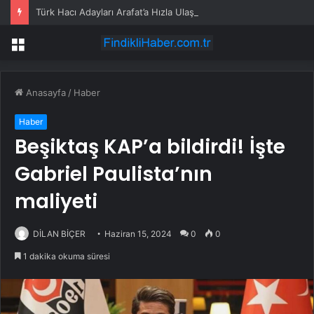
Türk Hacı Adayları Arafat’a Hızla Ulaştı
Menü
Anasayfa
/
Haber
Haber
Beşiktaş KAP’a bildirdi! İşte
Gabriel Paulista’nın
maliyeti
DİLAN BİÇER
Haziran 15, 2024
0
0
1 dakika okuma süresi