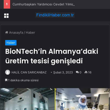
Cumhurbaşkanı Yardımcısı Cevdet Yılmaz: Kıbrıs hiçbir zaman bir Rum adası olmayacaktır
Menü
Anasayfa
/
Haber
Haber
BioNTech’in Almanya’daki
üretim tesisi genişledi
HALİL CAN SARICANBAZ
Şubat 3, 2023
0
16
1 dakika okuma süresi