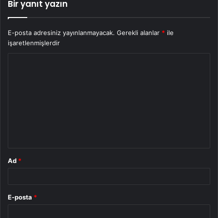
Bir yanıt yazın
E-posta adresiniz yayınlanmayacak.
Gerekli alanlar
*
ile
işaretlenmişlerdir
Y
o
r
u
m
*
Ad
*
E-posta
*