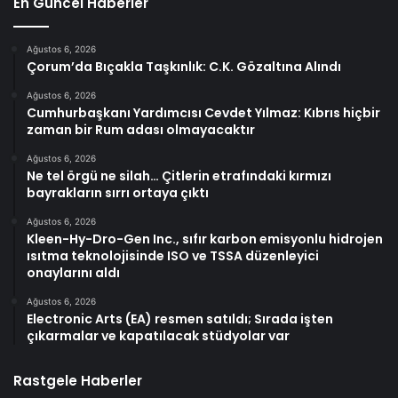
En Güncel Haberler
Ağustos 6, 2026
Çorum’da Bıçakla Taşkınlık: C.K. Gözaltına Alındı
Ağustos 6, 2026
Cumhurbaşkanı Yardımcısı Cevdet Yılmaz: Kıbrıs hiçbir
zaman bir Rum adası olmayacaktır
Ağustos 6, 2026
Ne tel örgü ne silah… Çitlerin etrafındaki kırmızı
bayrakların sırrı ortaya çıktı
Ağustos 6, 2026
Kleen-Hy-Dro-Gen Inc., sıfır karbon emisyonlu hidrojen
ısıtma teknolojisinde ISO ve TSSA düzenleyici
onaylarını aldı
Ağustos 6, 2026
Electronic Arts (EA) resmen satıldı; Sırada işten
çıkarmalar ve kapatılacak stüdyolar var
Rastgele Haberler