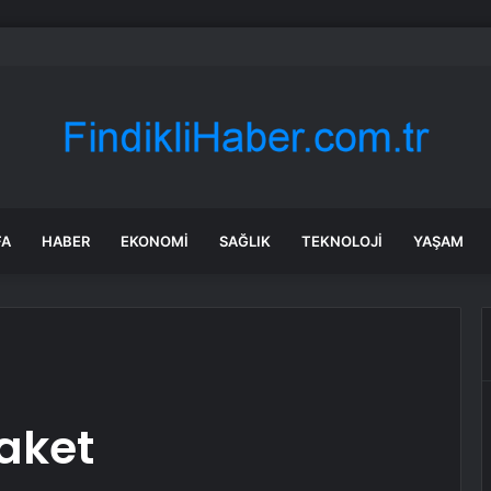
Sel Sonrası Yıkım Çalışmaları Sürüyor
FA
HABER
EKONOMI
SAĞLIK
TEKNOLOJI
YAŞAM
aket