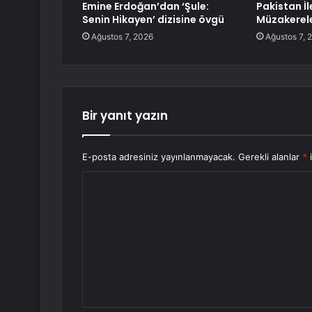
Emine Erdoğan’dan ‘Şule:
Pakistan İl
Senin Hikayen’ dizisine övgü
Müzakerel
Ağustos 7, 2026
Ağustos 7, 
Bir yanıt yazın
E-posta adresiniz yayınlanmayacak.
Gerekli alanlar
*
i
Y
o
r
u
m
*