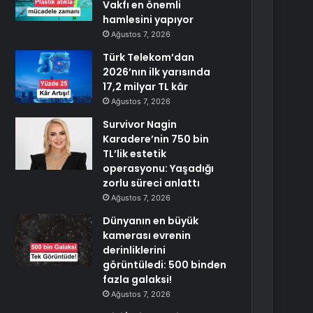
Vakfı en önemli
hamlesini yapıyor
Ağustos 7, 2026
Türk Telekom’dan
2026’nın ilk yarısında
17,2 milyar TL kâr
Ağustos 7, 2026
Survivor Nagin
Karadere’nin 750 bin
TL’lik estetik
operasyonu: Yaşadığı
zorlu süreci anlattı
Ağustos 7, 2026
Dünyanın en büyük
kamerası evrenin
derinliklerini
görüntüledi: 500 binden
fazla galaksi!
Ağustos 7, 2026