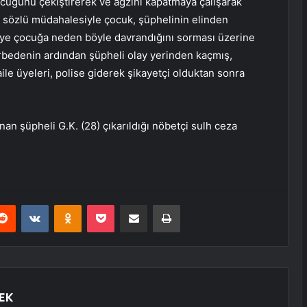
ocuğunu çekiştirerek ve ağzını kapatmaya çalışarak
ın sözlü müdahalesiyle çocuk, şüphelinin elinden
liye çocuğa neden böyle davrandığını sorması üzerine
arbedenin ardından şüpheli olay yerinden kaçmış,
aile üyeleri, polise giderek şikayetçi olduktan sonra
an şüpheli G.K. (28) çıkarıldığı nöbetçi sulh ceza
erest
Reddit
VKontakte
Odnoklassniki
Pocket
E-Posta ile paylaş
Yazdır
EK