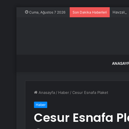
Havza’da 
Cuma, Ağustos 7 2026
Son Dakika Haberleri
ANASAY
Anasayfa
/
Haber
/
Cesur Esnafa Plaket
Haber
Cesur Esnafa Pl