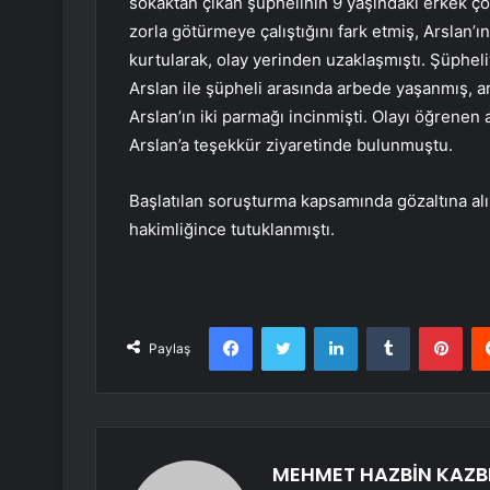
sokaktan çıkan şüphelinin 9 yaşındaki erkek ç
zorla götürmeye çalıştığını fark etmiş, Arslan’
kurtularak, olay yerinden uzaklaşmıştı. Şüphe
Arslan ile şüpheli arasında arbede yaşanmış, 
Arslan’ın iki parmağı incinmişti. Olayı öğrenen 
Arslan’a teşekkür ziyaretinde bulunmuştu.
Başlatılan soruşturma kapsamında gözaltına alın
hakimliğince tutuklanmıştı.
Facebook
Twitter
LinkedIn
Tumblr
Pint
Paylaş
MEHMET HAZBİN KAZB