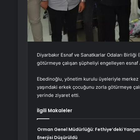
Diyarbakır Esnaf ve Sanatkarlar Odaları Birliğ
götürmeye çalışan şüpheliyi engelleyen esnaf 
Ebedinoğlu, yönetim kurulu üyeleriyle merkez Ye
yaşındaki erkek çocuğunu zorla götürmeye çalı
yerinde ziyaret etti.
İlgili Makaleler
Orman Genel Müdürlüğü: Fethiye’deki Yangın
Enerjisi Düşürüldü