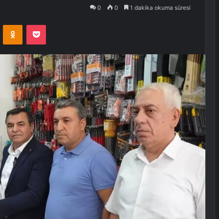
0
0
1 dakika okuma süresi
VKontakte
Odnoklassniki
Pocket