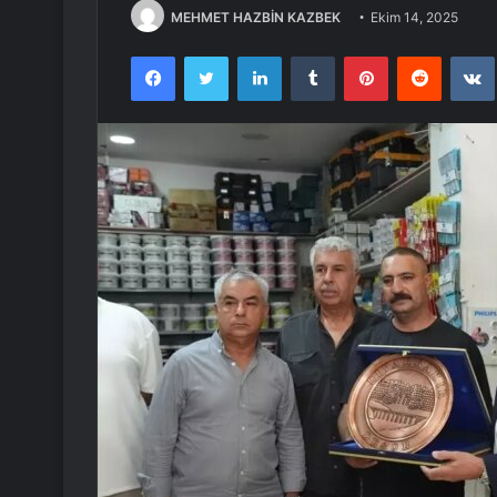
MEHMET HAZBİN KAZBEK
Ekim 14, 2025
Facebook
Twitter
LinkedIn
Tumblr
Pinterest
Reddit