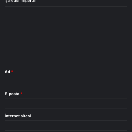
işaretlenmişlerdir
Y
o
r
u
m
*
Ad
*
E-posta
*
İnternet sitesi