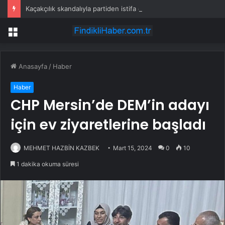
Kaçakçılık skandalıyla partiden istifa ettirilen vekil CHP’nin ilk transferi oldu
Menü
Anasayfa
/
Haber
Haber
CHP Mersin’de DEM’in adayı
için ev ziyaretlerine başladı
MEHMET HAZBİN KAZBEK
Mart 15, 2024
0
10
1 dakika okuma süresi