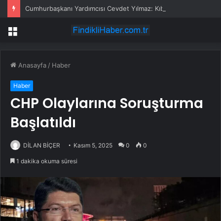
Cumhurbaşkanı Yardımcısı Cevdet Yılmaz: Kıbrıs hiçbir zaman bir Rum adası olmayacaktır
Menü
Anasayfa
/
Haber
Haber
CHP Olaylarına Soruşturma
Başlatıldı
DİLAN BİÇER
Kasım 5, 2025
0
0
1 dakika okuma süresi