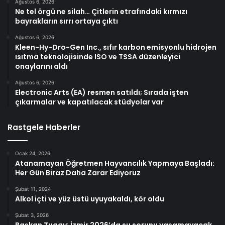
Ağustos 6, 2026
Ne tel örgü ne silah… Çitlerin etrafındaki kırmızı
bayrakların sırrı ortaya çıktı
Ağustos 6, 2026
Kleen-Hy-Dro-Gen Inc., sıfır karbon emisyonlu hidrojen
ısıtma teknolojisinde ISO ve TSSA düzenleyici
onaylarını aldı
Ağustos 6, 2026
Electronic Arts (EA) resmen satıldı; Sırada işten
çıkarmalar ve kapatılacak stüdyolar var
Rastgele Haberler
Ocak 24, 2026
Atanamayan Öğretmen Hayvancılık Yapmaya Başladı:
Her Gün Biraz Daha Zarar Ediyoruz
Şubat 11, 2024
Alkol içti ve yüz üstü uyuyakaldı, kör oldu
Şubat 3, 2026