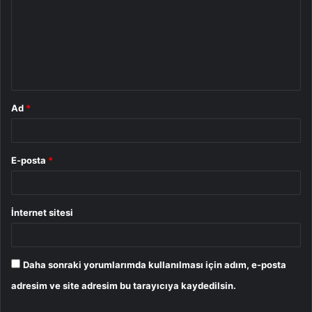
r
u
m
*
Ad
*
E-posta
*
İnternet sitesi
Daha sonraki yorumlarımda kullanılması için adım, e-posta
adresim ve site adresim bu tarayıcıya kaydedilsin.