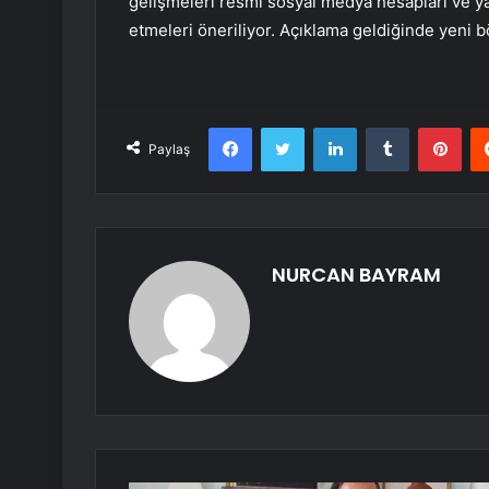
gelişmeleri resmî sosyal medya hesapları ve y
etmeleri öneriliyor. Açıklama geldiğinde yeni b
Facebook
Twitter
LinkedIn
Tumblr
Pint
Paylaş
NURCAN BAYRAM