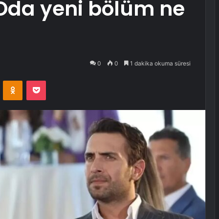
k Oda yeni bölüm ne
0
0
1 dakika okuma süresi
VKontakte
Odnoklassniki
Pocket