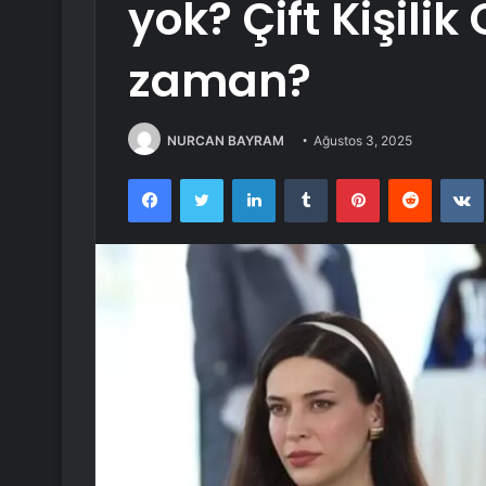
yok? Çift Kişili
zaman?
NURCAN BAYRAM
Ağustos 3, 2025
Facebook
Twitter
LinkedIn
Tumblr
Pinterest
Reddit