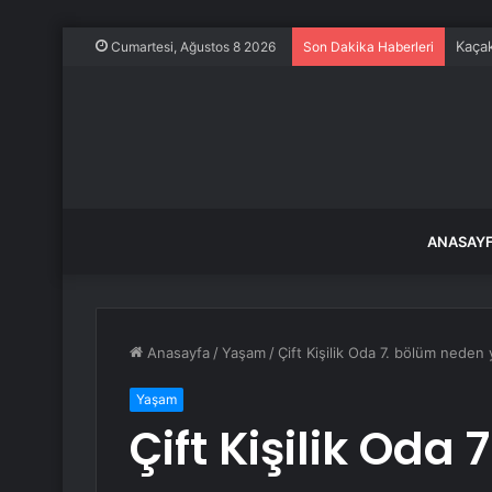
Kaçak
Cumartesi, Ağustos 8 2026
Son Dakika Haberleri
ANASAY
Anasayfa
/
Yaşam
/
Çift Kişilik Oda 7. bölüm neden
Yaşam
Çift Kişilik Oda