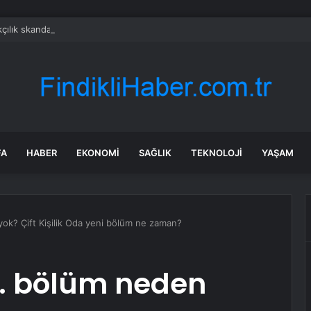
çılık skandalıyla partiden istifa ettirilen vekil CHP’nin ilk transferi oldu
FA
HABER
EKONOMI
SAĞLIK
TEKNOLOJI
YAŞAM
 yok? Çift Kişilik Oda yeni bölüm ne zaman?
 7. bölüm neden