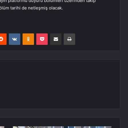
ayın platformu duyuru bölümleri üzerinden takip
ölüm tarihi de netleşmiş olacak.
erest
Reddit
VKontakte
Odnoklassniki
Pocket
E-Posta ile paylaş
Yazdır