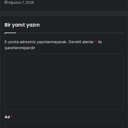
Ağustos 7, 2026
Bir yanıt yazın
E-posta adresiniz yayınlanmayacak.
Gerekli alanlar
*
ile
işaretlenmişlerdir
Y
o
r
u
m
*
Ad
*