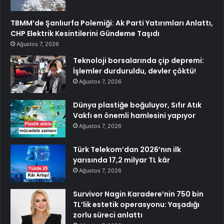
TBMM’de Şanlıurfa Polemiği: Ak Parti Yatırımları Anlattı,
CHP Elektrik Kesintilerini Gündeme Taşıdı
Ağustos 7, 2026
Teknoloji borsalarında çip depremi:
İşlemler durduruldu, devler çöktü!
Ağustos 7, 2026
Dünya plastiğe boğuluyor, Sıfır Atık
Vakfı en önemli hamlesini yapıyor
Ağustos 7, 2026
Türk Telekom’dan 2026’nın ilk
yarısında 17,2 milyar TL kâr
Ağustos 7, 2026
Survivor Nagin Karadere’nin 750 bin
TL’lik estetik operasyonu: Yaşadığı
zorlu süreci anlattı