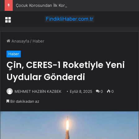
Çocuk Korosundan İlk Konser
Menü
Anasayfa
/
Haber
Haber
Çin, CERES-1 Roketiyle Yeni
Uydular Gönderdi
MEHMET HAZBİN KAZBEK
Eylül 8, 2025
0
0
Bir dakikadan az