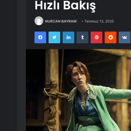
Hızlı Bakış
NURCAN BAYRAM
Temmuz 13, 2025
Facebook
Twitter
LinkedIn
Tumblr
Pinterest
Reddit