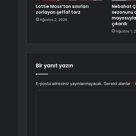
Lottie Moss’tan sınırları
Nebahat Çe
zorlayan şeffaf tarz
sezonunu a
mayosuyla 
Ağustos 2, 2026
çıkardı
Ağustos 1, 
Bir yanıt yazın
E-posta adresiniz yayınlanmayacak.
Gerekli alanlar
*
i
Y
o
r
u
m