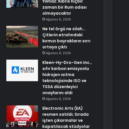
Yılmaz: Kıbrıs hiçbir
zaman bir Rum adası
olmayacaktır
Ağustos 6, 2026
Ne tel örgü ne silah…
Çitlerin etrafındaki
kırmızı bayrakların sırrı
ortaya çıktı
Ağustos 6, 2026
Kleen-Hy-Dro-Gen Inc.,
sıfır karbon emisyonlu
hidrojen ısıtma
teknolojisinde ISO ve
TSSA düzenleyici
onaylarını aldı
Ağustos 6, 2026
Electronic Arts (EA)
resmen satıldı; Sırada
işten çıkarmalar ve
kapatılacak stüdyolar