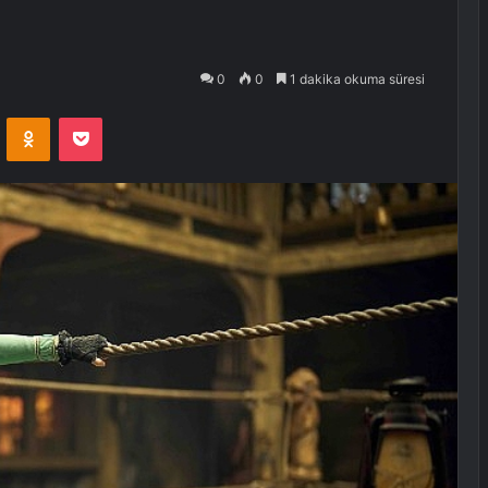
0
0
1 dakika okuma süresi
VKontakte
Odnoklassniki
Pocket