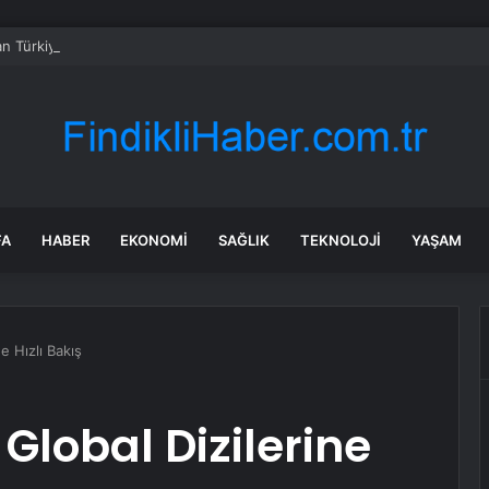
dan Türkiye’ye AB ve SAFE desteği
FA
HABER
EKONOMI
SAĞLIK
TEKNOLOJI
YAŞAM
e Hızlı Bakış
Global Dizilerine