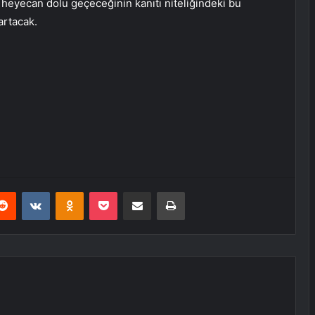
ve heyecan dolu geçeceğinin kanıtı niteliğindeki bu
 artacak.
erest
Reddit
VKontakte
Odnoklassniki
Pocket
E-Posta ile paylaş
Yazdır