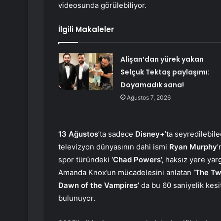
videosunda görülebiliyor.
İlgili Makaleler
Alişan’dan yürek yakan
Selçuk Tektaş paylaşımı:
Doyamadık sana!
Ağustos 7, 2026
13 Ağustos
’ta sadece
Disney+
’ta seyredilebil
televizyon dünyasının dahi ismi
Ryan Murphy
’
spor türündeki
‘Chad Powers’,
haksız yere yar
Amanda Knox’un mücadelesini anlatan
‘The Tw
Dawn of the Vampires’
da bu 60 saniyelik kesit
bulunuyor.