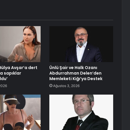
Hülya Avşar’a dert
Ünlü Şair ve Halk Ozanı
na sapıklar
Abdurrahman Delen’den
ldu’
Memleketi Kiğı’ya Destek
2026
Ağustos 3, 2026