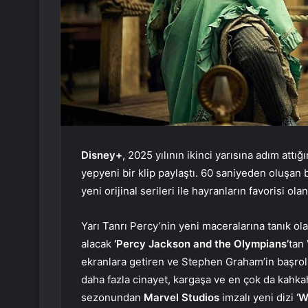
Disney+
, 2025 yılının ikinci yarısına adım att
yepyeni bir klip paylaştı. 60 saniyeden oluşa
yeni orijinal serileri ile hayranların favorisi ol
Yarı Tanrı Percy’nin yeni maceralarına tanık ol
alacak
‘Percy Jackson and the Olympians’
tan
ekranlara getiren ve Stephen Graham’in başr
daha fazla cinayet, kargaşa ve en çok da kahka
sezonundan
Marvel Studios
imzalı yeni dizi
‘W