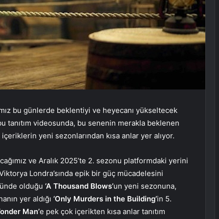
ığımız bu günlerde beklentiyi ve heyecanı yükseltecek
n bu tanıtım videosunda, bu senenin merakla beklenen
an içeriklerin yeni sezonlarından kısa anlar yer alıyor.
acağımız ve Aralık 2025’te 2. sezonu platformdaki yerini
 Viktorya Londra’sında epik bir güç mücadelesini
olünde olduğu
‘A Thousand Blows’
un yeni sezonuna,
hanın yer aldığı
‘Only Murders in the Building’
in 5.
onder Man’
e pek çok içerikten kısa anlar tanıtım