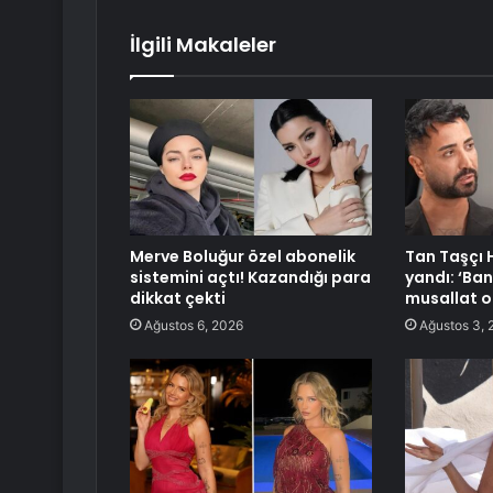
İlgili Makaleler
Merve Boluğur özel abonelik
Tan Taşçı 
sistemini açtı! Kazandığı para
yandı: ‘Ba
dikkat çekti
musallat o
Ağustos 6, 2026
Ağustos 3, 