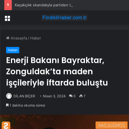
Kaçakçılık skandalıyla partiden istifa ettirilen vekil CHP’nin ilk transferi oldu
Menü
Anasayfa
/
Haber
Haber
Enerji Bakanı Bayraktar,
Zonguldak’ta maden
işçileriyle iftarda buluştu
DİLAN BİÇER
Nisan 3, 2024
0
7
1 dakika okuma süresi