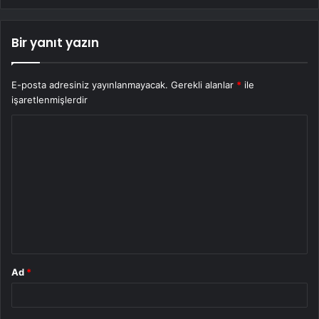
Bir yanıt yazın
E-posta adresiniz yayınlanmayacak.
Gerekli alanlar
*
ile
işaretlenmişlerdir
Y
o
r
u
m
*
Ad
*