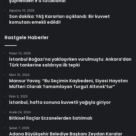
şüpheliden 9’u tutuklandı
Ağustos 10, 2026
Son dakika: YAŞ Kararları açıklandı: Bir kuvvet
komutanı emekli edildi!
Rastgele Haberler
Nisan 13, 2026
İstanbul Boğazı’na yaklaşırken vurulmuştu: Ankara’dan
Türk tankerine saldırıya ilk tepki
Mart 31, 2024
Mansur Yavaş: “Bu Seçimin Kaybedeni, Siyasi Hayatını
Müfteri Olarak Tamamlayan Turgut Altınok’tur”
Ekim 5, 2025
İstanbul, hafta sonuna kuvvetli yağışla giriyor
Aralık 24, 2024
Bitkisel İlaçlar Eczanelerden Satılmalı
Şubat 7, 2026
Adana Büyükşehir Belediye Başkanı Zeydan Karalar