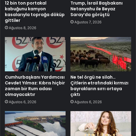
12 bin ton portakal
Trump, İsrail Başbakanı
kabuğunu kamyon
Netanyahu ile Beyaz
kasalarıyla toprağa döküp
Saray’da görüştü
gittiler
Ağustos 7, 2026
Ağustos 8, 2026
Cumhurbaşkanı Yardımcısı
Ne tel örgü ne silah…
Cevdet Yılmaz: Kıbrıs hiçbir
Çitlerin etrafındaki kırmızı
zaman bir Rum adası
bayrakların sırrı ortaya
olmayacaktır
çıktı
Ağustos 6, 2026
Ağustos 6, 2026