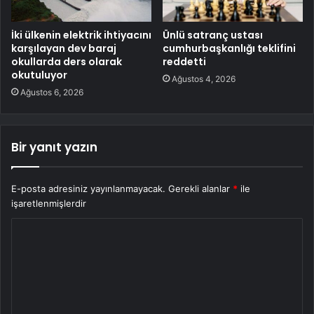
İki ülkenin elektrik ihtiyacını
Ünlü satranç ustası
karşılayan dev baraj
cumhurbaşkanlığı teklifini
okullarda ders olarak
reddetti
okutuluyor
Ağustos 4, 2026
Ağustos 6, 2026
Bir yanıt yazın
E-posta adresiniz yayınlanmayacak.
Gerekli alanlar
*
ile
işaretlenmişlerdir
Y
o
r
u
m