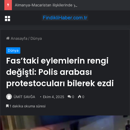
Almanya-Macaristan ilişkilerinde yeni dönem
Menü
Anasayfa
/
Dünya
Dünya
Fas’taki eylemlerin rengi
değişti: Polis arabası
protestocuları bilerek ezdi
ÜMİT SAVĞA
Ekim 4, 2025
0
0
1 dakika okuma süresi