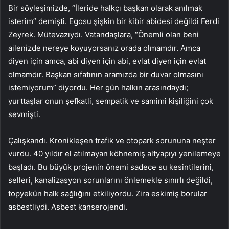
Bir söyleşimizde, “İleride halkçı başkan olarak anılmak
isterim” demişti. Egosu şişkin bir kibir abidesi değildi Ferdi
Zeyrek. Mütevazıydı. Vatandaşlara, “Önemli olan beni
ailenizde nereye koyuyorsanız orada olmamdır. Amca
diyen için amca, abi diyen için abi, evlat diyen için evlat
olmamdır. Başkan sıfatının aramızda bir duvar olmasını
istemiyorum” diyordu. Her gün halkın arasındaydı;
yurttaşlar onun şefkatli, sempatik ve samimi kişiliğini çok
sevmişti.
Çalışkandı. Kronikleşen trafik ve otopark sorununa neşter
vurdu. 40 yıldır el atılmayan köhnemiş altyapıyı yenilemeye
başladı. Bu büyük projenin önemi sadece su kesintilerini,
selleri, kanalizasyon sorunlarını önlemekle sınırlı değildi,
topyekün halk sağlığını etkiliyordu. Zira eskimiş borular
asbestliydi. Asbest kanserojendi.