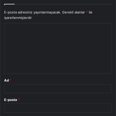
E-posta adresiniz yayınlanmayacak.
Gerekli alanlar
*
ile
işaretlenmişlerdir
Y
o
r
u
m
*
Ad
*
E-posta
*