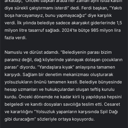
arkadaşı, “Önceki başkan araba her zaman aynı ısıda kalsın
diye sürekli çalıştırmamı isterdi” dedi. Ferdi başkan, “Yakıtı
boşa harcayamayız, bunu yapmayacağız” diye karşılık
verdi. İlk yılında belediye sadece akaryakıt giderlerinde 1,5
milyon litre tasarruf sağladı. 2024’te bütçe 985 milyon lira
fazla verdi.
Namuslu ve dürüst adamdı. “Belediyenin parası bizim
paramız değil, dağ köylerinde yalınayak dolaşan çocukların
parası” diyordu. “Yandaşlara kıyak” anlayışına tamamen
karşıydı. Sağlam bir denetim mekanizması oluşturarak
yolsuzlukların önünü tamamen kesti. Belediye bünyesinde
hesap uzmanları ve hukukçulardan oluşan teftiş kurulu
kurdu. Önceki dönemde ne kadar kirli iş yapıldıysa hepsini
belgeledi ve kanıtlı dosyaları savcılığa teslim etti. Cesaret
ve kararlılığını “Yolsuzluk yapanların karşısında Spil Dağı
gibi duracağım” sözleriyle ortaya koyuyordu.