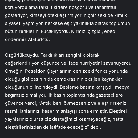
koruyordu ama farklı fikirlere hoşgörü ve tahammül
gösteriyor, kimseyi ötekileştirmiyor, hiçbir şekilde kimlik
siyaseti yapmıyor, herkese eşit yakınlıkta olarak toplumun
bütün renklerini kucaklıyordu. Kırmızı çizgisi, ebedi
önderimiz Atatürk’tü.
Özgürlükçüydü. Farklılıkları zenginlik olarak
değerlendiriyor, düşünce ve ifade hürriyetini savunuyordu.
Örneğin; Poseidon Çayırlarının denizdeki fonksiyonunda
olduğu gibi basının da demokrasinin oksijen kaynakları
olduğunun bilincindeydi. Besleme basına karşıydı, medya
bağımsız olmalıydı. İlk basın toplantısında gazetecilere
güvence verdi, “Artık, beni övmezseniz ve eleştirirseniz
resmi ilanlarınızı keserim anlayışı sona ermiştir. Eleştirel
yaynlarınız olursa biz desteğimizi kesmeyeceğiz, hatta
eleştirilerinizden de istifade edeceğiz” dedi.