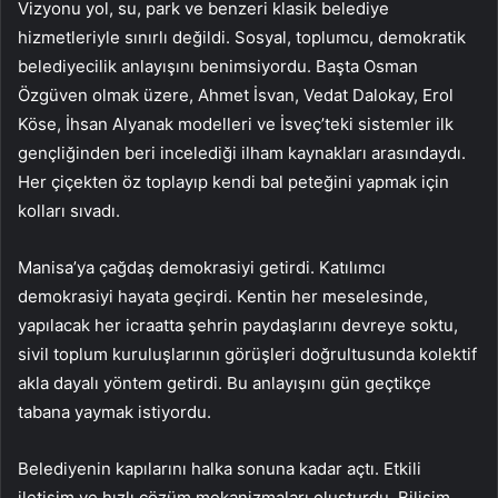
Vizyonu yol, su, park ve benzeri klasik belediye
hizmetleriyle sınırlı değildi. Sosyal, toplumcu, demokratik
belediyecilik anlayışını benimsiyordu. Başta Osman
Özgüven olmak üzere, Ahmet İsvan, Vedat Dalokay, Erol
Köse, İhsan Alyanak modelleri ve İsveç’teki sistemler ilk
gençliğinden beri incelediği ilham kaynakları arasındaydı.
Her çiçekten öz toplayıp kendi bal peteğini yapmak için
kolları sıvadı.
Manisa’ya çağdaş demokrasiyi getirdi. Katılımcı
demokrasiyi hayata geçirdi. Kentin her meselesinde,
yapılacak her icraatta şehrin paydaşlarını devreye soktu,
sivil toplum kuruluşlarının görüşleri doğrultusunda kolektif
akla dayalı yöntem getirdi. Bu anlayışını gün geçtikçe
tabana yaymak istiyordu.
Belediyenin kapılarını halka sonuna kadar açtı. Etkili
iletişim ve hızlı çözüm mekanizmaları oluşturdu. Bilişim