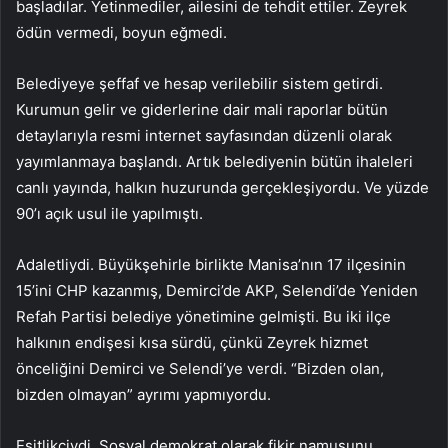
başladılar. Yetinmediler, ailesini de tehdit ettiler. Zeyrek
ödün vermedi, boyun eğmedi.
Belediyeye şeffaf ve hesap verilebilir sistem getirdi.
Kurumun gelir ve giderlerine dair mali raporlar bütün
detaylarıyla resmi internet sayfasından düzenli olarak
yayımlanmaya başlandı. Artık belediyenin bütün ihaleleri
canlı yayında, halkın huzurunda gerçekleşiyordu. Ve yüzde
90’ı açık usul ile yapılmıştı.
Adaletliydi. Büyükşehirle birlikte Manisa’nın 17 ilçesinin
15’ini CHP kazanmış, Demirci’de AKP, Selendi’de Yeniden
Refah Partisi belediye yönetimine gelmişti. Bu iki ilçe
halkının endişesi kısa sürdü, çünkü Zeyrek hizmet
önceliğini Demirci ve Selendi’ye verdi. “Bizden olan,
bizden olmayan” ayrımı yapmıyordu.
Eşitlikçiydi. Sosyal demokrat olarak fikir namusunu