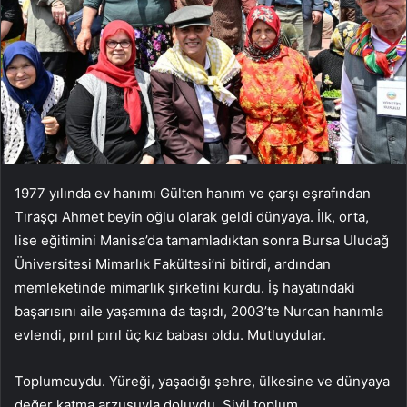
1977 yılında ev hanımı Gülten hanım ve çarşı eşrafından
Tıraşçı Ahmet beyin oğlu olarak geldi dünyaya. İlk, orta,
lise eğitimini Manisa’da tamamladıktan sonra Bursa Uludağ
Üniversitesi Mimarlık Fakültesi’ni bitirdi, ardından
memleketinde mimarlık şirketini kurdu. İş hayatındaki
başarısını aile yaşamına da taşıdı, 2003’te Nurcan hanımla
evlendi, pırıl pırıl üç kız babası oldu. Mutluydular.
Toplumcuydu. Yüreği, yaşadığı şehre, ülkesine ve dünyaya
değer katma arzusuyla doluydu. Sivil toplum