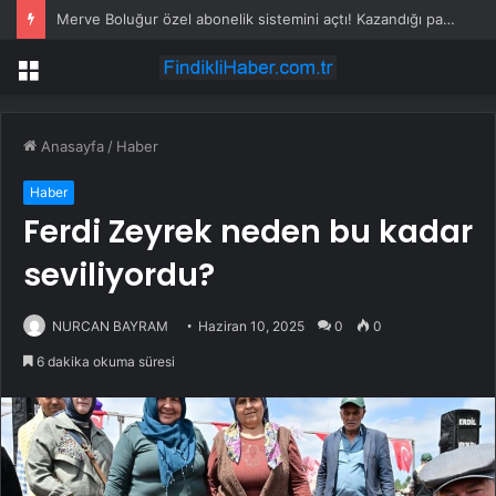
Merve Boluğur özel abonelik sistemini açtı! Kazandığı para dikkat çekti
Menü
Anasayfa
/
Haber
Haber
Ferdi Zeyrek neden bu kadar
seviliyordu?
NURCAN BAYRAM
Haziran 10, 2025
0
0
6 dakika okuma süresi