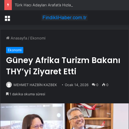
Türk Hacı Adayları Arafat’a Hızla Ulaştı
Menü
Anasayfa
/
Ekonomi
Ekonomi
Güney Afrika Turizm Bakanı
THY’yi Ziyaret Etti
MEHMET HAZBİN KAZBEK
Ocak 14, 2026
0
0
1 dakika okuma süresi