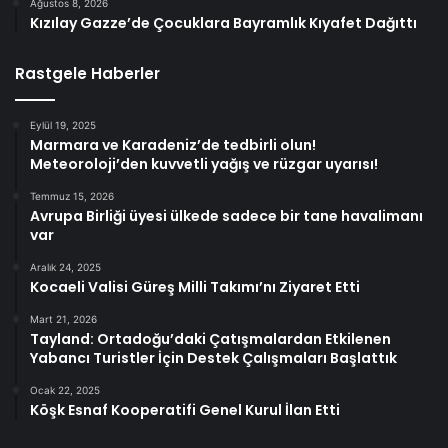
Ağustos 8, 2026
Kızılay Gazze’de Çocuklara Bayramlık Kıyafet Dağıttı
Rastgele Haberler
Eylül 19, 2025
Marmara ve Karadeniz’de tedbirli olun!
Meteoroloji’den kuvvetli yağış ve rüzgar uyarısı!
Temmuz 15, 2026
Avrupa Birliği üyesi ülkede sadece bir tane havalimanı
var
Aralık 24, 2025
Kocaeli Valisi Güreş Milli Takımı’nı Ziyaret Etti
Mart 21, 2026
Tayland: Ortadoğu’daki Çatışmalardan Etkilenen
Yabancı Turistler İçin Destek Çalışmaları Başlattık
Ocak 22, 2025
Köşk Esnaf Kooperatifi Genel Kurul İlan Etti