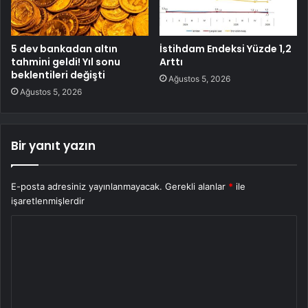
5 dev bankadan altın
İstihdam Endeksi Yüzde 1,2
tahmini geldi! Yıl sonu
Arttı
beklentileri değişti
Ağustos 5, 2026
Ağustos 5, 2026
Bir yanıt yazın
E-posta adresiniz yayınlanmayacak.
Gerekli alanlar
*
ile
işaretlenmişlerdir
Y
o
r
u
m