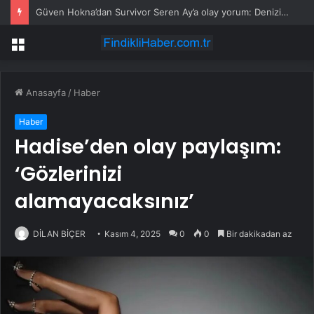
Güven Hokna’dan Survivor Seren Ay’a olay yorum: Denizi pisletiyorsun
Menü
Anasayfa
/
Haber
Haber
Hadise’den olay paylaşım:
‘Gözlerinizi
alamayacaksınız’
DİLAN BİÇER
Kasım 4, 2025
0
0
Bir dakikadan az