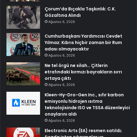
Çorum’da Bıçakla Taşkınlık: C.K.
Gözaltına Alındı
Ağustos 6, 2026
Cumhurbaşkanı Yardımcısı Cevdet
Yılmaz: Kıbrıs hiçbir zaman bir Rum
adası olmayacaktır
Ağustos 6, 2026
Ne tel örgü ne silah… Çitlerin
etrafındaki kırmızı bayrakların sırrı
ortaya çıktı
Ağustos 6, 2026
Kleen-Hy-Dro-Gen Inc., sıfır karbon
emisyonlu hidrojen ısıtma
teknolojisinde ISO ve TSSA düzenleyici
onaylarını aldı
Ağustos 6, 2026
Electronic Arts (EA) resmen satıldı;
Sırada işten çıkarmalar ve