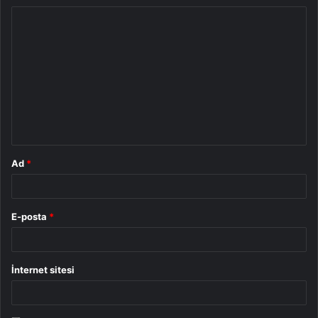
Y
o
r
u
m
*
Ad
*
E-posta
*
İnternet sitesi