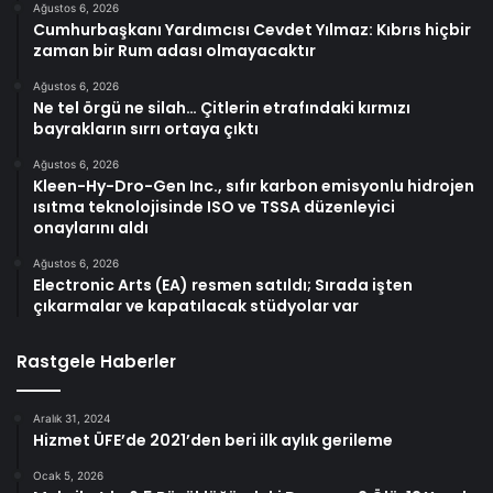
Ağustos 6, 2026
Cumhurbaşkanı Yardımcısı Cevdet Yılmaz: Kıbrıs hiçbir
zaman bir Rum adası olmayacaktır
Ağustos 6, 2026
Ne tel örgü ne silah… Çitlerin etrafındaki kırmızı
bayrakların sırrı ortaya çıktı
Ağustos 6, 2026
Kleen-Hy-Dro-Gen Inc., sıfır karbon emisyonlu hidrojen
ısıtma teknolojisinde ISO ve TSSA düzenleyici
onaylarını aldı
Ağustos 6, 2026
Electronic Arts (EA) resmen satıldı; Sırada işten
çıkarmalar ve kapatılacak stüdyolar var
Rastgele Haberler
Aralık 31, 2024
Hizmet ÜFE’de 2021’den beri ilk aylık gerileme
Ocak 5, 2026