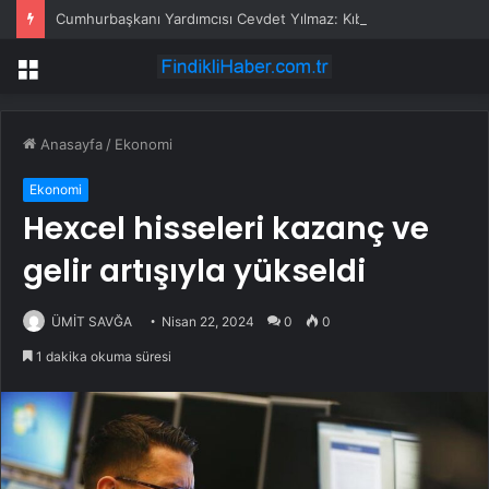
Cumhurbaşkanı Yardımcısı Cevdet Yılmaz: Kıbrıs hiçbir zaman bir Rum adası olmayacaktır
Menü
Anasayfa
/
Ekonomi
Ekonomi
Hexcel hisseleri kazanç ve
gelir artışıyla yükseldi
ÜMİT SAVĞA
Nisan 22, 2024
0
0
1 dakika okuma süresi