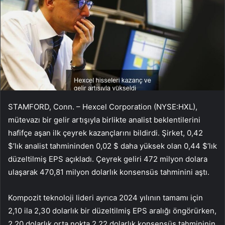
STAMFORD, Conn. – Hexcel Corporation (NYSE:HXL),
mütevazı bir gelir artışıyla birlikte analist beklentilerini
hafifçe aşan ilk çeyrek kazançlarını bildirdi. Şirket, 0,42
$’lık analist tahmininden 0,02 $ daha yüksek olan 0,44 $’lık
düzeltilmiş EPS açıkladı. Çeyrek geliri 472 milyon dolara
ulaşarak 470,81 milyon dolarlık konsensüs tahminini aştı.
Kompozit teknoloji lideri ayrıca 2024 yılının tamamı için
2,10 ila 2,30 dolarlık bir düzeltilmiş EPS aralığı öngörürken,
2,20 dolarlık orta nokta 2,22 dolarlık konsensüs tahmininin