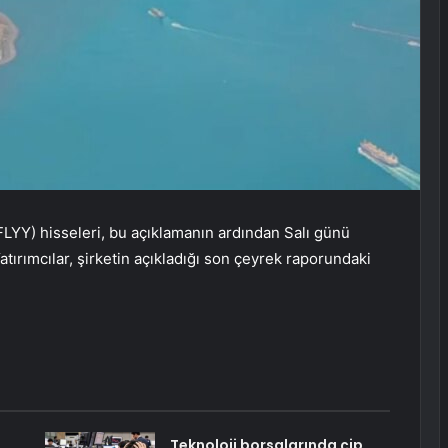
n (FLYY) hisseleri, bu açıklamanın ardından Salı günü
ırımcılar, şirketin açıkladığı son çeyrek raporundaki
Teknoloji borsalarında çip