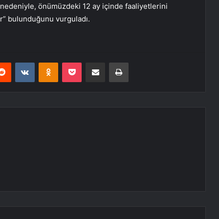
deniyle, önümüzdeki 12 ay içinde faaliyetlerini
er” bulunduğunu vurguladı.
erest
Reddit
VKontakte
Odnoklassniki
Pocket
E-Posta ile paylaş
Yazdır