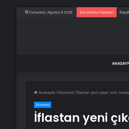
Kaçak
Cumartesi, Ağustos 8 2026
Son Dakika Haberleri
ANASAY
Anasayfa
/
Ekonomi
/
İflastan yeni çıkan ünlü hava
Ekonomi
İflastan yeni ç