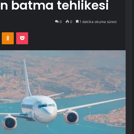
en batma tehlikesi
0
0
1 dakika okuma süresi
VKontakte
Odnoklassniki
Pocket