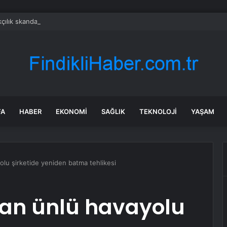
çılık skandalıyla partiden istifa ettirilen vekil CHP’nin ilk transferi oldu
FA
HABER
EKONOMI
SAĞLIK
TEKNOLOJI
YAŞAM
yolu şirketide yeniden batma tehlikesi
ıkan ünlü havayolu