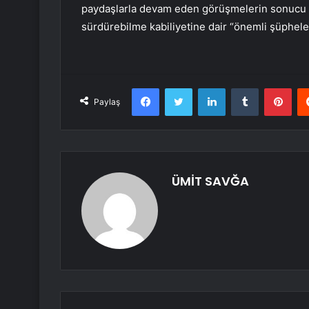
paydaşlarla devam eden görüşmelerin sonucu ne
sürdürebilme kabiliyetine dair “önemli şüphel
Facebook
Twitter
LinkedIn
Tumblr
Pint
Paylaş
ÜMİT SAVĞA