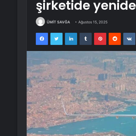
şirketide yenid
ÜMİT SAVĞA
Ağustos 15, 2025
Facebook
Twitter
LinkedIn
Tumblr
Pinterest
Reddit