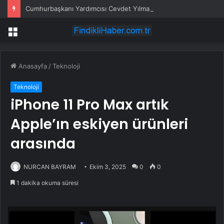
Cumhurbaşkanı Yardımcısı Cevdet Yılmaz: Kıbrıs hiçbir zaman bir Rum adası olmayacaktır
Menü
Anasayfa
/
Teknoloji
Teknoloji
iPhone 11 Pro Max artık
Apple’ın eskiyen ürünleri
arasında
NURCAN BAYRAM
Ekim 3, 2025
0
0
1 dakika okuma süresi