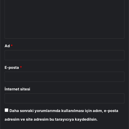
r
u
m
*
Ad
*
E-posta
*
İnternet sitesi
Daha sonraki yorumlarımda kullanılması için adım, e-posta
adresim ve site adresim bu tarayıcıya kaydedilsin.