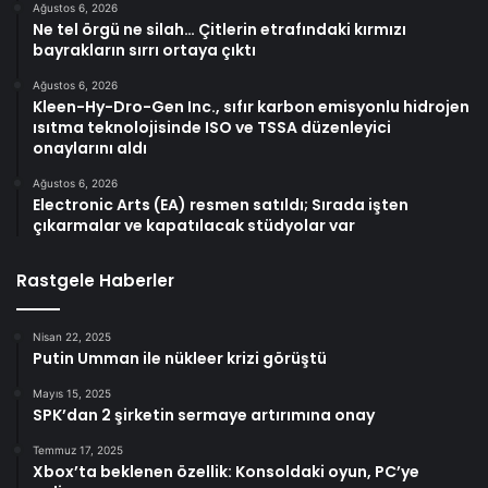
Ağustos 6, 2026
Ne tel örgü ne silah… Çitlerin etrafındaki kırmızı
bayrakların sırrı ortaya çıktı
Ağustos 6, 2026
Kleen-Hy-Dro-Gen Inc., sıfır karbon emisyonlu hidrojen
ısıtma teknolojisinde ISO ve TSSA düzenleyici
onaylarını aldı
Ağustos 6, 2026
Electronic Arts (EA) resmen satıldı; Sırada işten
çıkarmalar ve kapatılacak stüdyolar var
Rastgele Haberler
Nisan 22, 2025
Putin Umman ile nükleer krizi görüştü
Mayıs 15, 2025
SPK’dan 2 şirketin sermaye artırımına onay
Temmuz 17, 2025
Xbox’ta beklenen özellik: Konsoldaki oyun, PC’ye