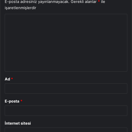
E-posta adresiniz yayınlanmayacak.
Gerekli alanlar
*
ile
işaretlenmişlerdir
Y
o
r
u
m
*
Ad
*
E-posta
*
İnternet sitesi