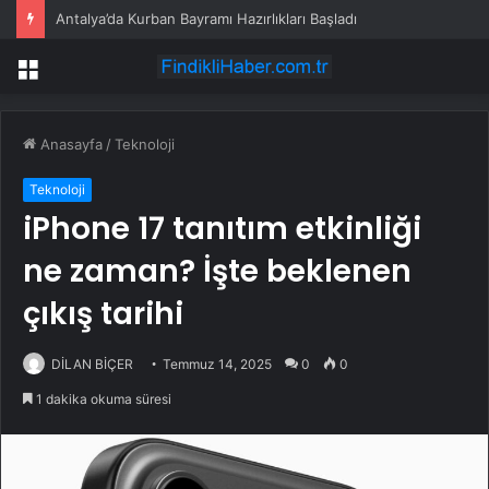
Antalya’da Kurban Bayramı Hazırlıkları Başladı
Menü
Anasayfa
/
Teknoloji
Teknoloji
iPhone 17 tanıtım etkinliği
ne zaman? İşte beklenen
çıkış tarihi
DİLAN BİÇER
Temmuz 14, 2025
0
0
1 dakika okuma süresi