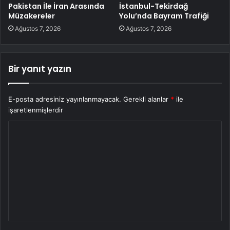
Pakistan İle İran Arasında
İstanbul-Tekirdağ
Müzakereler
Yolu’nda Bayram Trafiği
Ağustos 7, 2026
Ağustos 7, 2026
Bir yanıt yazın
E-posta adresiniz yayınlanmayacak.
Gerekli alanlar
*
ile
işaretlenmişlerdir
Y
o
r
u
m
*