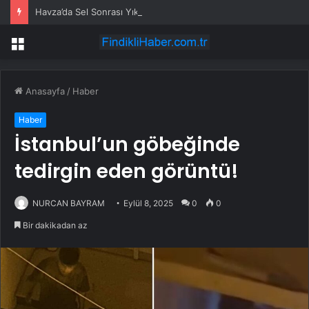
Havza’da Sel Sonrası Yıkım Çalışmaları Sürüyor
Menü
Anasayfa
/
Haber
Haber
İstanbul’un göbeğinde
tedirgin eden görüntü!
NURCAN BAYRAM
Eylül 8, 2025
0
0
Bir dakikadan az