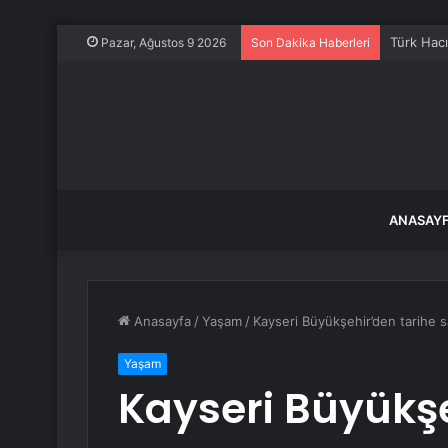
Türk Hacı
Pazar, Ağustos 9 2026
Son Dakika Haberleri
ANASAY
Anasayfa
/
Yaşam
/
Kayseri Büyükşehir’den tarihe s
Yaşam
Kayseri Büyükşe