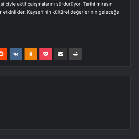
ilciyle aktif çalışmalarını sürdürüyor. Tarihi mirasın
 etkinlikler, Kayseri’nin kültürel değerlerinin geleceğe
erest
Reddit
VKontakte
Odnoklassniki
Pocket
E-Posta ile paylaş
Yazdır