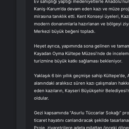
Ev sahipliği yaptığı medeniyetlerle Anadolu’nu
Kaniş-Karum’da devam eden kazı ve müze projel
mirasına tanıklık etti. Kent Konseyi üyeleri, Kaz
modern donanımlarla hazırlanan ve bölgeyi ziya
Merkezi büyük beğeni topladı.
Heyet ayrıca, yapımında sona gelinen ve tamam
Kayadan Oyma Kültepe Müzesi’nde de incelemel
turizmine büyük katkı sağlaması bekleniyor.
Yaklaşık 6 bin yıllık geçmişe sahip Kültepe’de,
alanındaki aralıksız süren kazı çalışmaları hakk
eden kazıların, Kayseri Büyükşehir Belediyesi’n
oldular.
Gezi kapsamında “Asurlu Tüccarlar Sokağı” pro
ticaret hayatını canlandıracak şekilde tasarlan
Proje, ziyaretçilere adeta milattan önceki dön