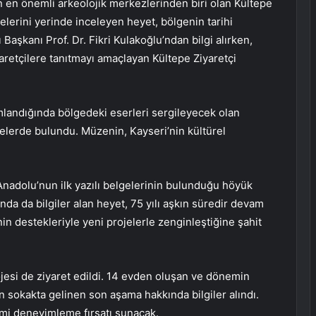
n en önemli arkeolojik merkezlerinden biri olan Kültepe
erini yerinde inceleyen heyet, bölgenin tarihi
ı Başkanı Prof. Dr. Fikri Kulakoğlu’ndan bilgi alırken,
retçilere tanıtmayı amaçlayan Kültepe Ziyaretçi
landığında bölgedeki eserleri sergileyecek olan
erde bulundu. Müzenin, Kayseri’nin kültürel
 Anadolu’nun ilk yazılı belgelerinin bulunduğu höyük
ında da bilgiler alan heyet, 75 yılı aşkın süredir devam
in destekleriyle yeni projelerle zenginleştiğine şahit
jesi de ziyaret edildi. 14 evden oluşan ve dönemin
an sokakta gelinen son aşama hakkında bilgiler alındı.
emi deneyimleme fırsatı sunacak.