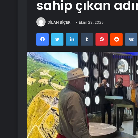
sahip çıkan ad
DİLAN BİÇER
Ekim 23, 2025
Facebook
Twitter
LinkedIn
Tumblr
Pinterest
Reddit