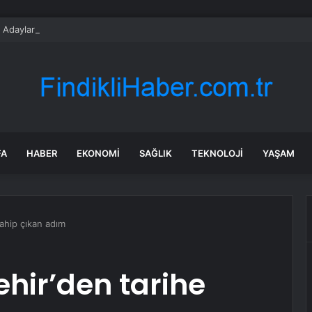
 Adayları Arafat’a Hızla Ulaştı
FA
HABER
EKONOMI
SAĞLIK
TEKNOLOJI
YAŞAM
ahip çıkan adım
hir’den tarihe