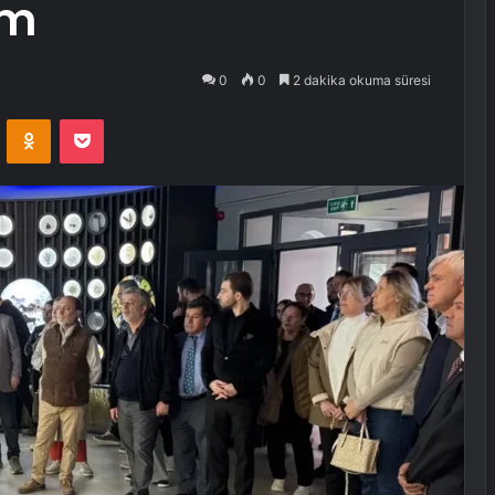
ım
0
0
2 dakika okuma süresi
VKontakte
Odnoklassniki
Pocket