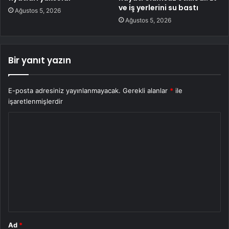
ve iş yerlerini su bastı
Ağustos 5, 2026
Ağustos 5, 2026
Bir yanıt yazın
E-posta adresiniz yayınlanmayacak.
Gerekli alanlar
*
ile
işaretlenmişlerdir
Y
o
r
u
m
*
Ad
*