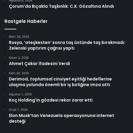
Ağustos 6, 2026
Çorum’da Bıçakla Taşkınlık: C.K. Gözaltına Alındı
Rastgele Haberler
Mart 26, 2025
Rusya, ‘ateşkesten’ sonra taş üstünde taş bırakmadı:
Zelenski yaptırım çağrısı yaptı
Nisan 3, 2026
Ahmet Çakar İfadesini Verdi
Ekim 30, 2025
Derimod, toplumsal cinsiyet eşitliği hedeflerine
ulaşma yolunda önemli bir iş birliğine imza attı
Ağustos 1, 2025
Koç Holding’in gözdesi rekor zarar etti
Ocak 7, 2026
Elon Musk’tan Venezuela operasyonuna internet
desteği