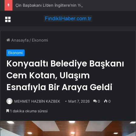
Çin Başbakanı Li’den İngiltere’nin Yeni Başbakanı Burnham’a Tebrik Mesajı
Menü
Anasayfa
/
Ekonomi
Ekonomi
Konyaaltı Belediye Başkanı
Cem Kotan, Ulaşım
Esnafıyla Bir Araya Geldi
MEHMET HAZBİN KAZBEK
Mart 7, 2026
0
0
1 dakika okuma süresi