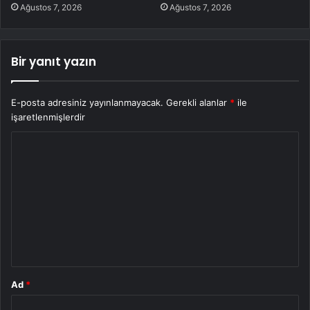
Ağustos 7, 2026
Ağustos 7, 2026
Bir yanıt yazın
E-posta adresiniz yayınlanmayacak.
Gerekli alanlar
*
ile
işaretlenmişlerdir
Y
o
r
u
m
*
Ad
*