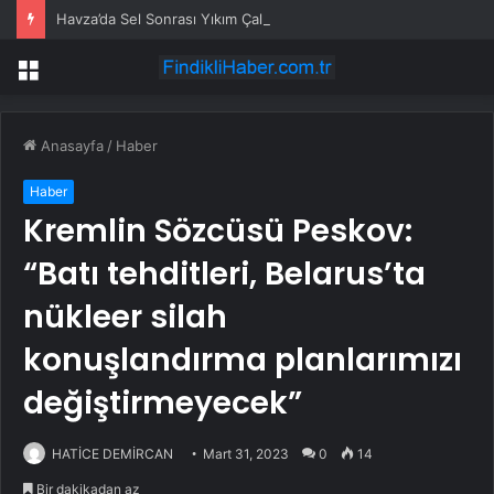
Havza’da Sel Sonrası Yıkım Çalışmaları Sürüyor
Menü
Anasayfa
/
Haber
Haber
Kremlin Sözcüsü Peskov:
“Batı tehditleri, Belarus’ta
nükleer silah
konuşlandırma planlarımızı
değiştirmeyecek”
HATİCE DEMİRCAN
Mart 31, 2023
0
14
Bir dakikadan az