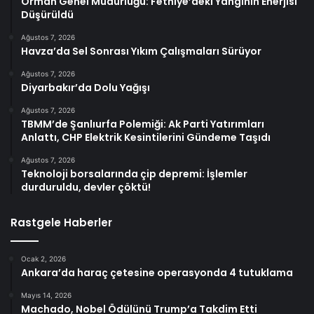
Orman Genel Müdürlüğü: Fethiye’deki Yangının Enerjisi
Düşürüldü
Ağustos 7, 2026
Havza’da Sel Sonrası Yıkım Çalışmaları Sürüyor
Ağustos 7, 2026
Diyarbakır’da Dolu Yağışı
Ağustos 7, 2026
TBMM’de Şanlıurfa Polemiği: Ak Parti Yatırımları
Anlattı, CHP Elektrik Kesintilerini Gündeme Taşıdı
Ağustos 7, 2026
Teknoloji borsalarında çip depremi: İşlemler
durduruldu, devler çöktü!
Rastgele Haberler
Ocak 2, 2026
Ankara’da haraç çetesine operasyonda 4 tutuklama
Mayıs 14, 2026
Machado, Nobel Ödülünü Trump’a Takdim Etti