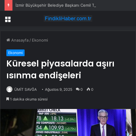
İzmir Büyükşehir Belediye Başkanı Cemil Tugay AKP’ye mi geçiyor? Açıklama geldi…
Menü
Anasayfa
/
Ekonomi
Ekonomi
Küresel piyasalarda aşırı
ısınma endişeleri
ÜMİT SAVĞA
Ağustos 9, 2025
0
0
1 dakika okuma süresi