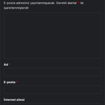
E-posta adresiniz yayınlanmayacak.
Gerekli alanlar
*
ile
işaretlenmişlerdir
Y
o
r
u
m
*
Ad
*
E-posta
*
İnternet sitesi