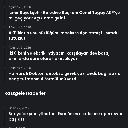
Ağustos 6, 2026
İzmir Büyükşehir Belediye Başkanı Cemil Tugay AKP’ye
mi geçiyor? Açıklama geldi…
Ağustos 6, 2026
AKP’lilerin usulsüzlüğünü mecliste ifşa etmişti, şimdi
tutuklu!
Ağustos 6, 2026
İki ülkenin elektrik ihtiyacını karşılayan dev baraj
okullarda ders olarak okutuluyor
Ağustos 6, 2026
Harvardlı Doktor ‘detoksa gerek yok’ dedi, bağırsakları
genç tutmanın 4 formülünü verdi
Rastgele Haberler
Ocak 25, 2025
Suriye’de yeni yönetim, Esad’ın eski kalesine operasyon
başlattı