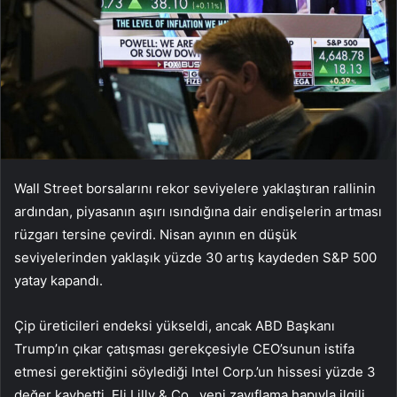
Wall Street borsalarını rekor seviyelere yaklaştıran rallinin
ardından, piyasanın aşırı ısındığına dair endişelerin artması
rüzgarı tersine çevirdi. Nisan ayının en düşük
seviyelerinden yaklaşık yüzde 30 artış kaydeden S&P 500
yatay kapandı.
Çip üreticileri endeksi yükseldi, ancak ABD Başkanı
Trump’ın çıkar çatışması gerekçesiyle CEO’sunun istifa
etmesi gerektiğini söylediği Intel Corp.’un hissesi yüzde 3
değer kaybetti. Eli Lilly & Co., yeni zayıflama hapıyla ilgili