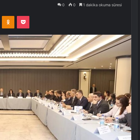
0
0
1 dakika okuma süresi
VKontakte
Odnoklassniki
Pocket