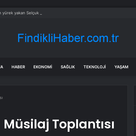
an yürek yakan Selçuk Tektaş paylaşımı: Doyamadık sana!
FA
HABER
EKONOMI
SAĞLIK
TEKNOLOJI
YAŞAM
sı
Müsilaj Toplantısı