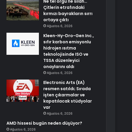
Ne tel örgü ne silah…
Çitlerin etrafındaki
kırmızı bayrakların sırrı
ortaya çıktı
Ağustos 6, 2026
Kleen-Hy-Dro-Gen Inc.,
sıfır karbon emisyonlu
hidrojen ısıtma
teknolojisinde ISO ve
TSSA düzenleyici
onaylarını aldı
Ağustos 6, 2026
Electronic Arts (EA)
resmen satıldı; Sırada
işten çıkarmalar ve
kapatılacak stüdyolar
var
Ağustos 6, 2026
AMD hissesi bugün neden düşüyor?
Ağustos 6, 2026