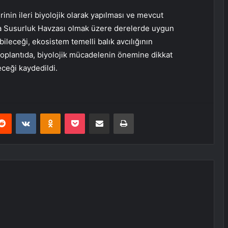
rinin ileri biyolojik olarak yapılması ve mevcut
şta Susurluk Havzası olmak üzere derelerde uygun
leceği, ekosistem temelli balık avcılığının
toplantıda, biyolojik mücadelenin önemine dikkat
eceği kaydedildi.
erest
Reddit
VKontakte
Odnoklassniki
Pocket
E-Posta ile paylaş
Yazdır