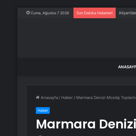
Alişan’d
Cuma, Ağustos 7 2026
Son Dakika Haberleri
ANASAY
Anasayfa
/
Haber
/
Marmara Denizi Müsilaj Toplantı
Haber
Marmara Denizi 