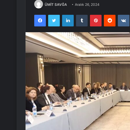
ÜMİT SAVĞA
Aralık 26, 2024
Facebook
Twitter
LinkedIn
Tumblr
Pinterest
Reddit