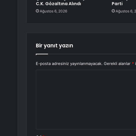
C.K. Gözaltına Alındı
Parti
Ağustos 6, 2026
Ağustos 6, 
Bir yanıt yazın
E-posta adresiniz yayınlanmayacak.
Gerekli alanlar
*
i
Y
o
r
u
m
*