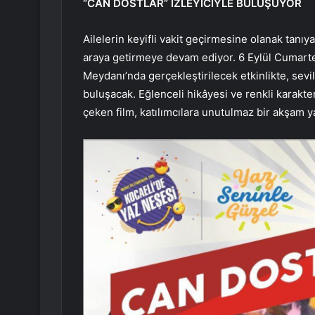
“CAN DOSTLAR” İZLEYİCİYLE BULUŞUYOR
Ailelerin keyifli vakit geçirmesine olanak tanı
araya getirmeye devam ediyor. 6 Eylül Cumartesi
Meydanı’nda gerçekleştirilecek etkinlikte, sevil
buluşacak. Eğlenceli hikâyesi ve renkli karakter
çeken film, katılımcılara unutulmaz bir akşam y