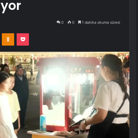
iyor
0
0
1 dakika okuma süresi
VKontakte
Odnoklassniki
Pocket