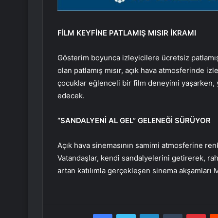
FİLM KEYFİNE PATLAMIŞ MISIR İKRAMI
Gösterim boyunca izleyicilere ücretsiz patlamı
olan patlamış mısır, açık hava atmosferinde izle
çocuklar eğlenceli bir film deneyimi yaşarken, y
edecek.
“SANDALYENİ AL GEL” GELENEĞİ SÜRÜYOR
Açık hava sinemasının samimi atmosferine renk
Vatandaşlar, kendi sandalyelerini getirerek, ra
artan katılımla gerçekleşen sinema akşamları M
Facebook
Twitter
LinkedIn
Tumblr
Pint