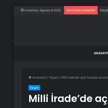
Kaçak
Cumartesi, Ağustos 8 2026
Son Dakika Haberleri
ANASAY
Anasayfa
/
Yaşam
/
Milli İrade’de açık havada sine
Yaşam
Milli İrade’de 