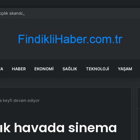
çılık skandalıyla partiden istifa ettirilen vekil CHP’nin ilk transferi oldu
FA
HABER
EKONOMI
SAĞLIK
TEKNOLOJI
YAŞAM
ma keyfi devam ediyor
açık havada sinema