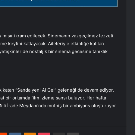
ş mısır ikram edilecek. Sinemanın vazgeçilmez lezzeti
me keyfini katlayacak. Aileleriyle etkinliğe katılan
etişkinler de nostaljik bir sinema gecesine tanıklık
 katan “Sandalyeni Al Gel” geleneği de devam ediyor.
hat bir ortamda film izleme şansı buluyor. Her hafta
illi İrade Meydanı’nda müthiş bir ambiyans oluşturuyor.
erest
Reddit
VKontakte
Odnoklassniki
Pocket
E-Posta ile paylaş
Yazdır