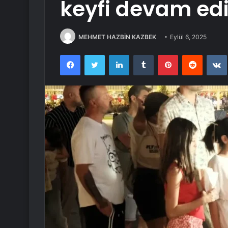
keyfi devam ed
MEHMET HAZBİN KAZBEK
Eylül 6, 2025
Facebook
Twitter
LinkedIn
Tumblr
Pinterest
Reddit