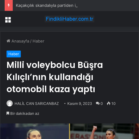
Kaçakçılık skandalıyla partiden istifa ettirilen vekil CHP’nin ilk transferi oldu
Menü
Anasayfa
/
Haber
Haber
Milli voleybolcu Büşra
Kılıçlı’nın kullandığı
otomobil kaza yaptı
HALİL CAN SARICANBAZ
Kasım 9, 2023
0
10
Bir dakikadan az