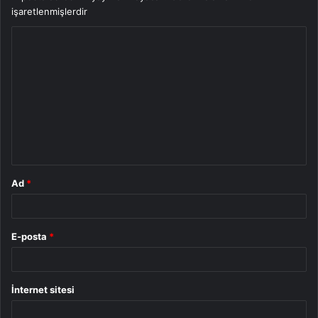
işaretlenmişlerdir
Y
o
r
u
m
*
Ad
*
E-posta
*
İnternet sitesi