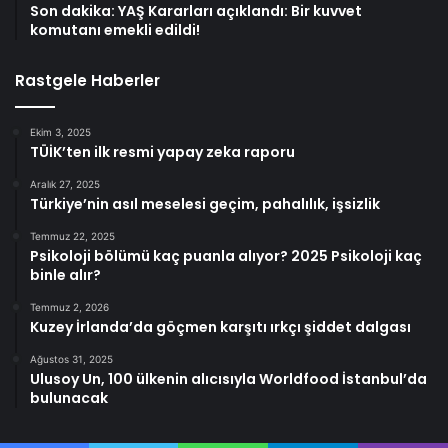
Son dakika: YAŞ Kararları açıklandı: Bir kuvvet
komutanı emekli edildi!
Rastgele Haberler
Ekim 3, 2025
TÜİK’ten ilk resmi yapay zeka raporu
Aralık 27, 2025
Türkiye’nin asıl meselesi geçim, pahalılık, işsizlik
Temmuz 22, 2025
Psikoloji bölümü kaç puanla alıyor? 2025 Psikoloji kaç
binle alır?
Temmuz 2, 2026
Kuzey İrlanda’da göçmen karşıtı ırkçı şiddet dalgası
Ağustos 31, 2025
Ulusoy Un, 100 ülkenin alıcısıyla Worldfood İstanbul’da
bulunacak