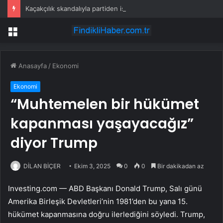
Kaçakçılık skandalıyla partiden istifa ettirilen vekil CHP’nin ilk transferi oldu
Menü
Anasayfa
/
Ekonomi
Ekonomi
“Muhtemelen bir hükümet
kapanması yaşayacağız”
diyor Trump
DİLAN BİÇER
Ekim 3, 2025
0
0
Bir dakikadan az
Investing.com — ABD Başkanı Donald Trump, Salı günü
Amerika Birleşik Devletleri’nin 1981’den bu yana 15.
hükümet kapanmasına doğru ilerlediğini söyledi. Trump,