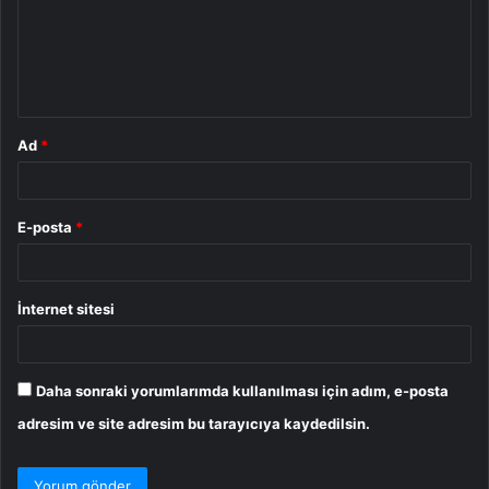
u
m
*
Ad
*
E-posta
*
İnternet sitesi
Daha sonraki yorumlarımda kullanılması için adım, e-posta
adresim ve site adresim bu tarayıcıya kaydedilsin.