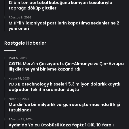
12 bin ton portakal kabuğunu kamyon kasalarıyla
toprağa döküp gittiler
Ağustos 8, 2026
MHP’li Yıldız siyasi partilerin kapatılma nedenlerine 2
yeni öneri
Rastgele Haberler
Mart 5, 2026
CGTN: Merz’in Çin ziyareti, Çin-Almanya ve Çin-Avrupa
ilişkilerine yeni bir ivme kazandırdı
Kasım 14, 2025
PDS Biotechnology hisseleri 5,3 milyon dolarlık kayıtlı
doğrudan teklifin ardından düştü
Nisan 19, 2025
Mardin’de bir milyarlık vurgun soruşturmasında 9 kişi
tutuklandı
Ağustos 21, 2024
Aydın’da Yolcu Otobüsü Kaza Yaptı: 1 Ölü, 10 Yaralı