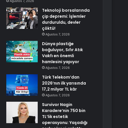
Ağustos 7, 2026
Teknoloji borsalarında
çip depremi: İşlemler
durduruldu, devler
çöktü!
Ağustos 7, 2026
Dünya plastiğe
boğuluyor, Sıfır Atık
Vakfı en önemli
hamlesini yapıyor
Ağustos 7, 2026
Türk Telekom’dan
2026’nın ilk yarısında
17,2 milyar TL kâr
Ağustos 7, 2026
Survivor Nagin
Karadere’nin 750 bin
TL’lik estetik
operasyonu: Yaşadığı