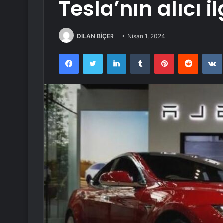
Tesla’nın alıcı i
DİLAN BİÇER
Nisan 1, 2024
Facebook
Twitter
LinkedIn
Tumblr
Pinterest
Reddit