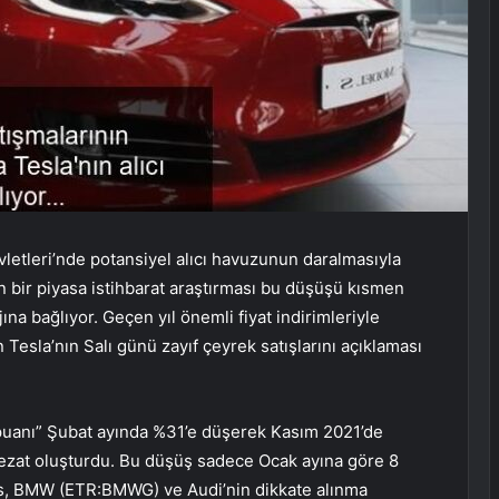
letleri’nde potansiyel alıcı havuzunun daralmasıyla
an bir piyasa istihbarat araştırması bu düşüşü kısmen
a bağlıyor. Geçen yıl önemli fiyat indirimleriyle
esla’nın Salı günü zayıf çeyrek satışlarını açıklaması
 puanı” Şubat ayında %31’e düşerek Kasım 2021’de
tezat oluşturdu. Bu düşüş sadece Ocak ayına göre 8
es, BMW (ETR:BMWG) ve Audi’nin dikkate alınma