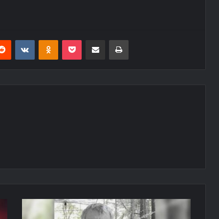
erest
Reddit
VKontakte
Odnoklassniki
Pocket
E-Posta ile paylaş
Yazdır