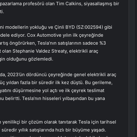
pazarlama profesörü olan Tim Calkins, siyasallaşmış bir
i.
yeni modellerin yokluğu ve Çinli BYD (SZ:002594) gibi
dele ediyor. Cox Automotive yılın ilk çeyreğinde
r artış öngörürken, Tesla’nın satışlarının sadece %3
t olan Stephanie Valdez Streaty, elektrikli araç
rgin olduğunu gözlemledi.
’da, 2023’ün dördüncü çeyreğinde genel elektrikli araç
 üç yıldan fazla bir süredir ilk kez düştü. Bu gerileme,
iyatını düşürmesine yol açtı ve ilk çeyrek teslimat
 belirtti. Tesla’nın hisseleri yılbaşından bu yana
e yenilikçi bir çözüm olarak tanıtarak Tesla için tarihsel
r süredir yıllık satışlarında hızlı bir büyüme yaşadı.