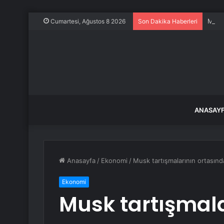
MHP’l
Cumartesi, Ağustos 8 2026
Son Dakika Haberleri
ANASAY
Anasayfa
/
Ekonomi
/
Musk tartışmalarının ortasında 
Ekonomi
Musk tartışmala