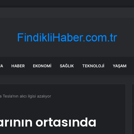
i Yıldız siyasi partilerin kapatılma nedenlerine 2 yeni öneri
FA
HABER
EKONOMI
SAĞLIK
TEKNOLOJI
YAŞAM
Tesla’nın alıcı ilgisi azalıyor
rının ortasında