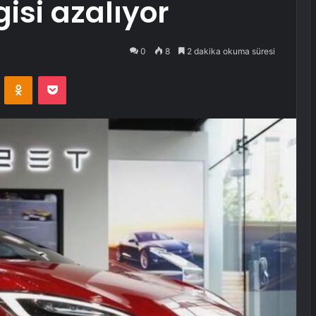
lgisi azalıyor
0
8
2 dakika okuma süresi
VKontakte
Odnoklassniki
Pocket