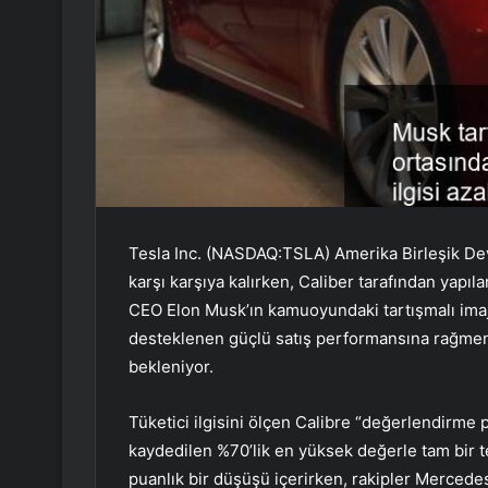
Tesla Inc. (NASDAQ:TSLA) Amerika Birleşik Dev
karşı karşıya kalırken, Caliber tarafından yapıl
CEO Elon Musk’ın kamuoyundaki tartışmalı imajın
desteklenen güçlü satış performansına rağmen T
bekleniyor.
Tüketici ilgisini ölçen Calibre “değerlendirme
kaydedilen %70’lik en yüksek değerle tam bir 
puanlık bir düşüşü içerirken, rakipler Merced