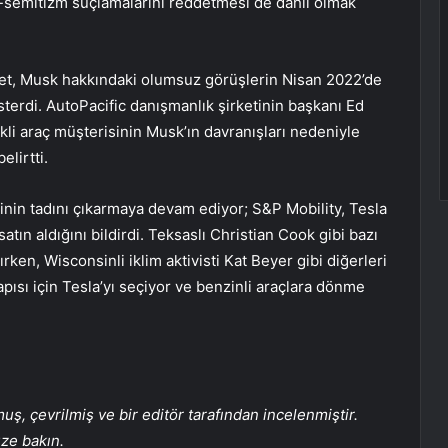
ti-semitizm suçlamalarını reddetmesi de dahil olmak
ket, Musk hakkındaki olumsuz görüşlerin Nisan 2022’de
erdi. AutoPacific danışmanlık şirketinin başkanı Ed
kli araç müşterisinin Musk’ın davranışları nedeniyle
elirtti.
nin tadını çıkarmaya devam ediyor; S&P Mobility, Tesla
atın aldığını bildirdi. Teksaslı Christian Cook gibi bazı
rken, Wisconsinli iklim aktivisti Kat Beyer gibi diğerleri
yapısı için Tesla’yı seçiyor ve benzinli araçlara dönme
, çevrilmiş ve bir editör tarafından incelenmiştir.
üze bakın.