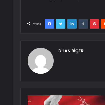
Facebook
Twitter
LinkedIn
Tumblr
Pint
Paylaş
DİLAN BİÇER