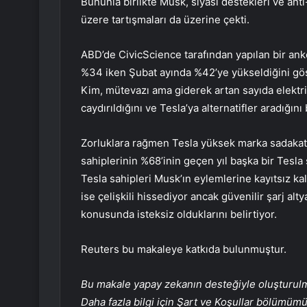
Bununla birlikte Musk, siyasi destekleri ve an
üzere tartışmaları da üzerine çekti.
ABD’de CivicScience tarafından yapılan bir an
%34 iken Şubat ayında %42’ye yükseldiğini göst
Kim, mütevazı ama giderek artan sayıda elektri
caydırıldığını ve Tesla’ya alternatifler aradığını b
Zorluklara rağmen Tesla yüksek marka sadakati
sahiplerinin %68’inin geçen yıl başka bir Tesla s
Tesla sahipleri Musk’ın eylemlerine kayıtsız kalı
ise çelişkili hissediyor ancak güvenilir şarj alt
konusunda isteksiz olduklarını belirtiyor.
Reuters bu makaleye katkıda bulunmuştur.
Bu makale yapay zekanın desteğiyle oluşturulmuş
Daha fazla bilgi için Şart ve Koşullar bölümüm