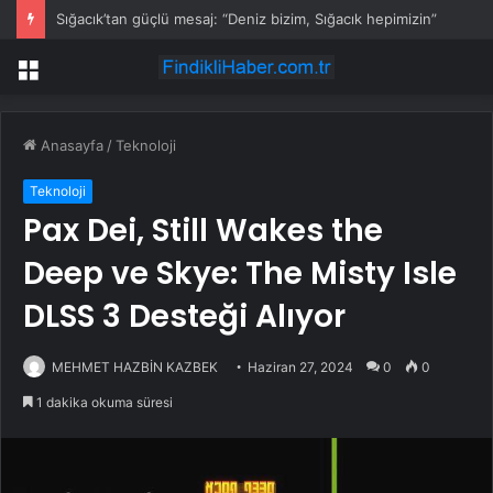
Sığacık’tan güçlü mesaj: “Deniz bizim, Sığacık hepimizin”
Menü
Anasayfa
/
Teknoloji
Teknoloji
Pax Dei, Still Wakes the
Deep ve Skye: The Misty Isle
DLSS 3 Desteği Alıyor
MEHMET HAZBİN KAZBEK
Haziran 27, 2024
0
0
1 dakika okuma süresi