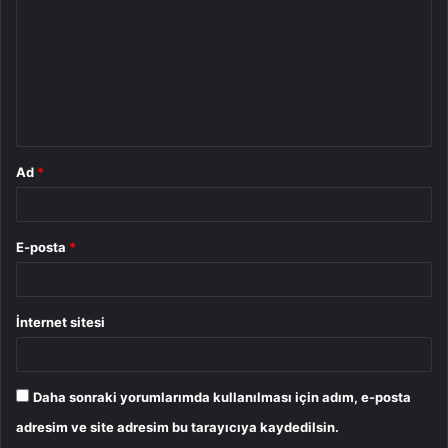
r
u
m
*
Ad
*
E-posta
*
İnternet sitesi
Daha sonraki yorumlarımda kullanılması için adım, e-posta
adresim ve site adresim bu tarayıcıya kaydedilsin.