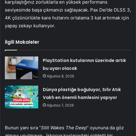
karşılaştığınız zorluklarla en yüksek performans
seviyesinde başa çıkmanızı sağlayacak. Pax Dei’de DLSS 3,
4K çözünürlükte kare hızlarını ortalama 3 kat artırmak için
yapay zekayı kullanıyor.
İlgili Makaleler
PlayStation kutularının üzerinde artık
bu uyarı olacak
Ağustos 8, 2026
Dünya plastiğe boğuluyor, Sıfır Atık
Vakfı en önemli hamlesini yapıyor
Ağustos 7, 2026
Bunun yanı sıra “
Still Wakes The Deep
” oyununa da göz
atmayı unutmayın. İskoçya kıyılarındaki şiddetli bir