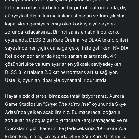
fırtınanın ortasında bulunan bir petrol platformunda, dış
dünyayla iletişim kurma imkanı olmadan ve tüm çıkışlar
kapalıyken gemiye sızmış olan korkuyla yüzleşmek
zorunda kalacaksınız. Birinci şahıs anlatımlı bu korku
oyununda, DLSS 3’ün Kare Üretimi ve DLAA teknolojileri
sayesinde her çığlık daha gerçekçi hale gelirken, NVIDIA
Reflex en zor anlarda kaçma şansınızı artıracak. 4K
çözünürlükte ve tüm ayarlar en yüksek seviyedeyken
DLSS 3, ortalama 2.6 kat performans artışı sağlıyor.
Üstelik, oyun an itibariyle oynanabilir durumda.
Hayatınızdaki stresi biraz azaltmak istiyorsanız, Aurora
Game Studios’un “
Skye: The Misty Isle
” oyununda Skye
Adası’nda yelken açabilirsiniz. Bu macerada, doğanın
zorluklarına göğüs gerip yırtıcılara karşı savaşacak ve bu
toprakların gizli kaderini keşfedeceksiniz. 19 Haziran’da
Erken Erişim’e açılan oyunda DLSS 3’ün Kare Üretimi ile