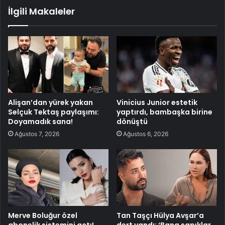
İlgili Makaleler
Alişan’dan yürek yakan
Vinicius Junior estetik
Selçuk Tektaş paylaşımı:
yaptırdı, bambaşka birine
Doyamadık sana!
dönüştü
Ağustos 7, 2026
Ağustos 6, 2026
Merve Boluğur özel
Tan Taşçı Hülya Avşar’a
abonelik sistemini açtı!
dert yandı: ‘Bana sapıklar