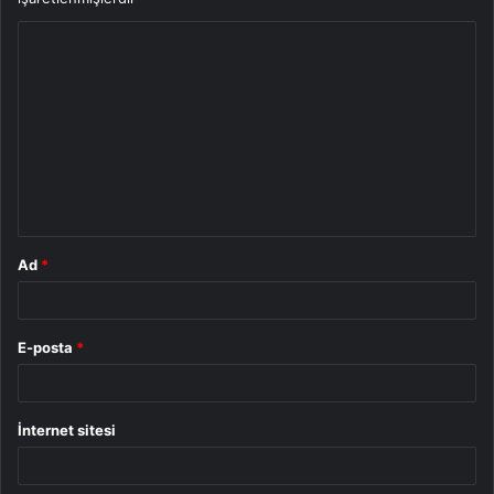
Y
o
r
u
m
*
Ad
*
E-posta
*
İnternet sitesi