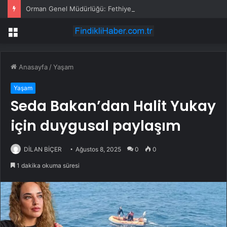
Orman Genel Müdürlüğü: Fethiye’deki Yangının Enerjisi Düşürüldü
Menü
Anasayfa
/
Yaşam
Yaşam
Seda Bakan’dan Halit Yukay
için duygusal paylaşım
DİLAN BİÇER
Ağustos 8, 2025
0
0
1 dakika okuma süresi