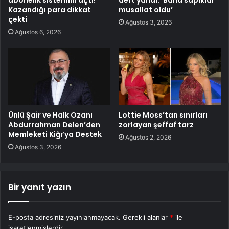
Kazandığı para dikkat
musallat oldu’
çekti
Ağustos 3, 2026
Ağustos 6, 2026
Ünlü Şair ve Halk Ozanı
Lottie Moss’tan sınırları
Abdurrahman Delen’den
zorlayan şeffaf tarz
Memleketi Kiğı’ya Destek
Ağustos 2, 2026
Ağustos 3, 2026
Bir yanıt yazın
E-posta adresiniz yayınlanmayacak.
Gerekli alanlar
*
ile
işaretlenmişlerdir