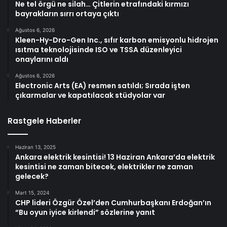
Ne tel örgü ne silah… Çitlerin etrafındaki kırmızı
bayrakların sırrı ortaya çıktı
Ağustos 6, 2026
Kleen-Hy-Dro-Gen Inc., sıfır karbon emisyonlu hidrojen
ısıtma teknolojisinde ISO ve TSSA düzenleyici
onaylarını aldı
Ağustos 6, 2026
Electronic Arts (EA) resmen satıldı; Sırada işten
çıkarmalar ve kapatılacak stüdyolar var
Rastgele Haberler
Haziran 13, 2025
Ankara elektrik kesintisi! 13 Haziran Ankara’da elektrik
kesintisi ne zaman bitecek, elektrikler ne zaman
gelecek?
Mart 15, 2024
CHP lideri Özgür Özel’den Cumhurbaşkanı Erdoğan’ın
“Bu oyun iyice kirlendi” sözlerine yanıt