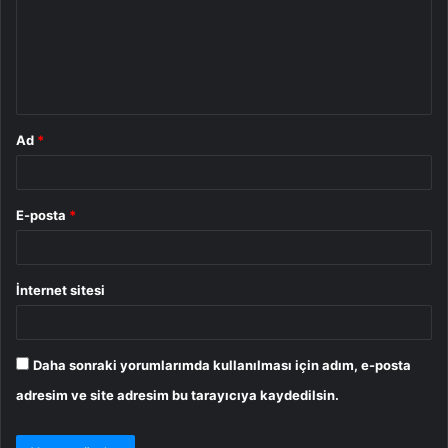
u
m
*
Ad
*
E-posta
*
İnternet sitesi
Daha sonraki yorumlarımda kullanılması için adım, e-posta
adresim ve site adresim bu tarayıcıya kaydedilsin.