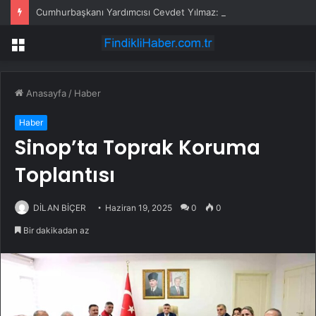
Cumhurbaşkanı Yardımcısı Cevdet Yılmaz: Kıbrıs hiçbir zaman bir Rum adası olmayacaktır
Menü
Anasayfa
/
Haber
Haber
Sinop’ta Toprak Koruma
Toplantısı
DİLAN BİÇER
Haziran 19, 2025
0
0
Bir dakikadan az