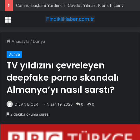
Cumhurbaşkanı Yardımcısı Cevdet Yılmaz: Kıbrıs hiçbir zaman bir Rum adası olmayacaktır
Menü
Anasayfa
/
Dünya
Dünya
TV yıldızını çevreleyen
deepfake porno skandalı
Almanya’yı nasıl sarstı?
DİLAN BİÇER
Nisan 19, 2026
0
0
2 dakika okuma süresi