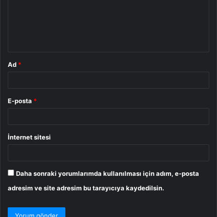
u
m
*
Ad
*
E-posta
*
İnternet sitesi
Daha sonraki yorumlarımda kullanılması için adım, e-posta
adresim ve site adresim bu tarayıcıya kaydedilsin.