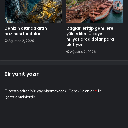
Denizin altında altın
Dağları eritip gemilere
hazinesi buldular
yüklediler: Ülkeye
milyarlarca dolar para
Ağustos 2, 2026
akıtıyor
Ağustos 2, 2026
Bir yanıt yazın
E-posta adresiniz yayınlanmayacak.
Gerekli alanlar
*
ile
işaretlenmişlerdir
Y
o
r