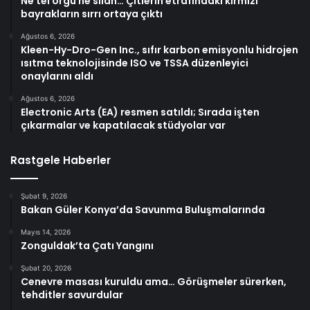
Ne tel örgü ne silah… Çitlerin etrafındaki kırmızı
bayrakların sırrı ortaya çıktı
Ağustos 6, 2026
Kleen-Hy-Dro-Gen Inc., sıfır karbon emisyonlu hidrojen
ısıtma teknolojisinde ISO ve TSSA düzenleyici
onaylarını aldı
Ağustos 6, 2026
Electronic Arts (EA) resmen satıldı; Sırada işten
çıkarmalar ve kapatılacak stüdyolar var
Rastgele Haberler
Şubat 9, 2026
Bakan Güler Konya’da Savunma Buluşmalarında
Mayıs 14, 2026
Zonguldak’ta Çatı Yangını
Şubat 20, 2026
Cenevre masası kuruldu ama… Görüşmeler sürerken,
tehditler savurdular