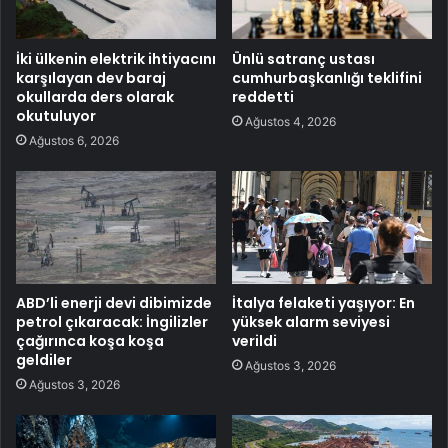
İki ülkenin elektrik ihtiyacını
Ünlü satranç ustası
karşılayan dev baraj
cumhurbaşkanlığı teklifini
okullarda ders olarak
reddetti
okutuluyor
Ağustos 4, 2026
Ağustos 6, 2026
ABD’li enerji devi dibimizde
İtalya felaketi yaşıyor: En
petrol çıkaracak: İngilizler
yüksek alarm seviyesi
çağırınca koşa koşa
verildi
geldiler
Ağustos 3, 2026
Ağustos 3, 2026