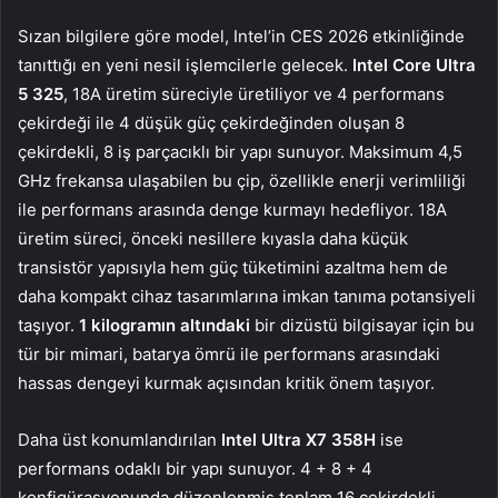
Sızan bilgilere göre model, Intel’in CES 2026 etkinliğinde
tanıttığı en yeni nesil işlemcilerle gelecek.
Intel Core Ultra
5 325
, 18A üretim süreciyle üretiliyor ve 4 performans
çekirdeği ile 4 düşük güç çekirdeğinden oluşan 8
çekirdekli, 8 iş parçacıklı bir yapı sunuyor. Maksimum 4,5
GHz frekansa ulaşabilen bu çip, özellikle enerji verimliliği
ile performans arasında denge kurmayı hedefliyor. 18A
üretim süreci, önceki nesillere kıyasla daha küçük
transistör yapısıyla hem güç tüketimini azaltma hem de
daha kompakt cihaz tasarımlarına imkan tanıma potansiyeli
taşıyor.
1 kilogramın altındaki
bir dizüstü bilgisayar için bu
tür bir mimari, batarya ömrü ile performans arasındaki
hassas dengeyi kurmak açısından kritik önem taşıyor.
Daha üst konumlandırılan
Intel Ultra X7 358H
ise
performans odaklı bir yapı sunuyor. 4 + 8 + 4
konfigürasyonunda düzenlenmiş toplam 16 çekirdekli