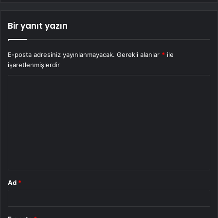
Bir yanıt yazın
E-posta adresiniz yayınlanmayacak.
Gerekli alanlar
*
ile
işaretlenmişlerdir
Y
o
r
u
m
*
Ad
*