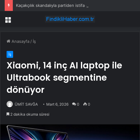
Kaçakçılık skandalıyla partiden istifa ettirilen vekil CHP’nin ilk transferi oldu
Menü
Anasayfa
/
İş
İş
Xiaomi, 14 inç AI laptop ile
Ultrabook segmentine
dönüyor
ÜMİT SAVĞA
Mart 6, 2026
0
0
2 dakika okuma süresi