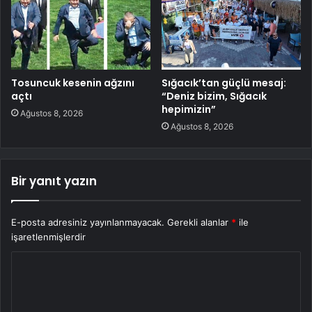
Tosuncuk kesenin ağzını
Sığacık’tan güçlü mesaj:
açtı
“Deniz bizim, Sığacık
hepimizin”
Ağustos 8, 2026
Ağustos 8, 2026
Bir yanıt yazın
E-posta adresiniz yayınlanmayacak.
Gerekli alanlar
*
ile
işaretlenmişlerdir
Y
o
r