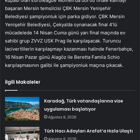
kupası olan Euroleague Women’da dörtlü finale kalmayı
başaran Mersin temsilcisi ÇBK Mersin Yenişehir
Belediyesi şampiyonluk için parka gidiyor. ÇBK Mersin
Yenişehir Belediyesi, Çekya’da oynanacak final 4’lü
mücadelede 14 Nisan Cuma günü yarı final maçında ev
sahibi grup ZVVZ USK Prag ile karşılaşacak. Turuncu
lacivertlilerin karşılaşmayı kazanması halinde Fenerbahçe,
16 Nisan Pazar günü Alagöz ile Beretta Famila Schio
karşılaşmasının galibi ile şampiyonluk maçına çıkacak.
İlgili Makaleler
Karadağ, Türk vatandaşlarına vize
uygulaması başlatıyor
Ağustos 9, 2026
Türk Hacı Adayları Arafat’a Hızla Ulaştı
Ağustos 9, 2026