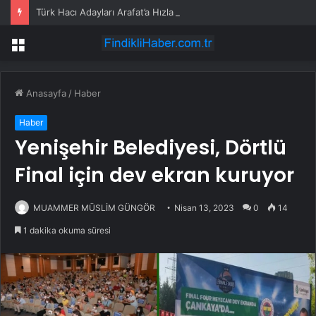
Türk Hacı Adayları Arafat’a Hızla Ulaştı
Menü
Anasayfa
/
Haber
Haber
Yenişehir Belediyesi, Dörtlü
Final için dev ekran kuruyor
MUAMMER MÜSLİM GÜNGÖR
Nisan 13, 2023
0
14
1 dakika okuma süresi