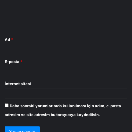
u
m
*
Ad
*
E-posta
*
İnternet sitesi
Daha sonraki yorumlarımda kullanılması için adım, e-posta
adresim ve site adresim bu tarayıcıya kaydedilsin.