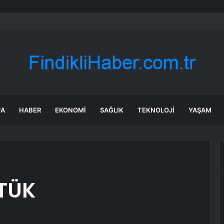
Sel Sonrası Yıkım Çalışmaları Sürüyor
FA
HABER
EKONOMI
SAĞLIK
TEKNOLOJI
YAŞAM
TÜK