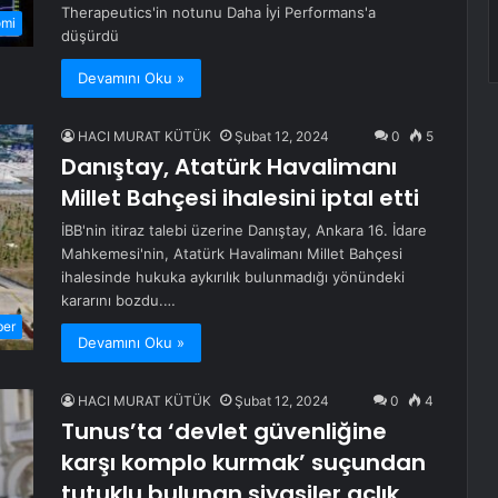
Therapeutics'in notunu Daha İyi Performans'a
omi
düşürdü
Devamını Oku »
HACI MURAT KÜTÜK
Şubat 12, 2024
0
5
Danıştay, Atatürk Havalimanı
Millet Bahçesi ihalesini iptal etti
İBB'nin itiraz talebi üzerine Danıştay, Ankara 16. İdare
Mahkemesi'nin, Atatürk Havalimanı Millet Bahçesi
ihalesinde hukuka aykırılık bulunmadığı yönündeki
kararını bozdu.…
ber
Devamını Oku »
HACI MURAT KÜTÜK
Şubat 12, 2024
0
4
Tunus’ta ‘devlet güvenliğine
karşı komplo kurmak’ suçundan
tutuklu bulunan siyasiler açlık