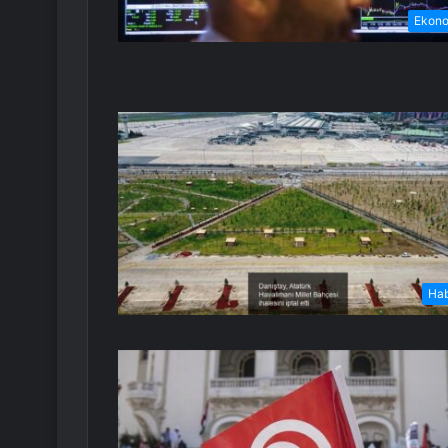
Ekon
Ha