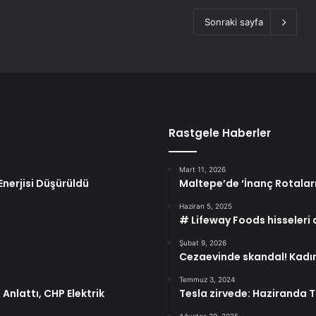
Sonraki sayfa
Rastgele Haberler
Mart 11, 2026
nerjisi Düşürüldü
Maltepe’de ‘İnanç Rotala
Haziran 5, 2025
# Lifeway Foods hisseleri 
Şubat 9, 2026
Cezaevinde skandal! Kadı
Temmuz 3, 2024
Anlattı, CHP Elektrik
Tesla zirvede: Haziranda Tü