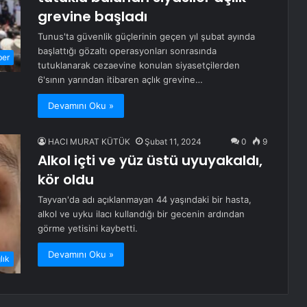
grevine başladı
Tunus'ta güvenlik güçlerinin geçen yıl şubat ayında
başlattığı gözaltı operasyonları sonrasında
ber
tutuklanarak cezaevine konulan siyasetçilerden
6'sının yarından itibaren açlık grevine…
Devamını Oku »
HACI MURAT KÜTÜK
Şubat 11, 2024
0
9
Alkol içti ve yüz üstü uyuyakaldı,
kör oldu
Tayvan'da adı açıklanmayan 44 yaşındaki bir hasta,
alkol ve uyku ilacı kullandığı bir gecenin ardından
görme yetisini kaybetti.
Devamını Oku »
lık