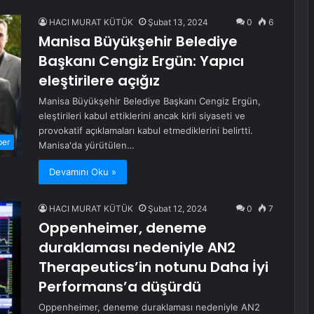
HACI MURAT KÜTÜK
Şubat 13, 2024
0
6
Manisa Büyükşehir Belediye
Başkanı Cengiz Ergün: Yapıcı
eleştirilere açığız
Manisa Büyükşehir Belediye Başkanı Cengiz Ergün,
eleştirileri kabul ettiklerini ancak kirli siyaseti ve
provokatif açıklamaları kabul etmediklerini belirtti.
ber
Manisa'da yürütülen…
Devamını Oku »
HACI MURAT KÜTÜK
Şubat 12, 2024
0
7
Oppenheimer, deneme
duraklaması nedeniyle AN2
Therapeutics’in notunu Daha İyi
Performans’a düşürdü
Oppenheimer, deneme duraklaması nedeniyle AN2