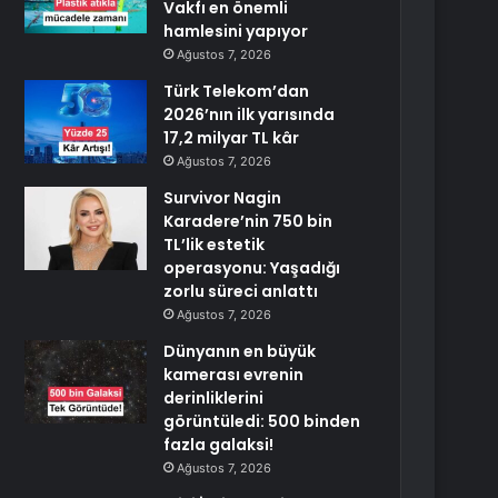
Vakfı en önemli
hamlesini yapıyor
Ağustos 7, 2026
Türk Telekom’dan
2026’nın ilk yarısında
17,2 milyar TL kâr
Ağustos 7, 2026
Survivor Nagin
Karadere’nin 750 bin
TL’lik estetik
operasyonu: Yaşadığı
zorlu süreci anlattı
Ağustos 7, 2026
Dünyanın en büyük
kamerası evrenin
derinliklerini
görüntüledi: 500 binden
fazla galaksi!
Ağustos 7, 2026