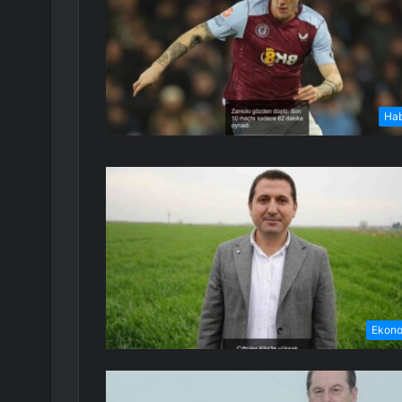
Ha
Ekon