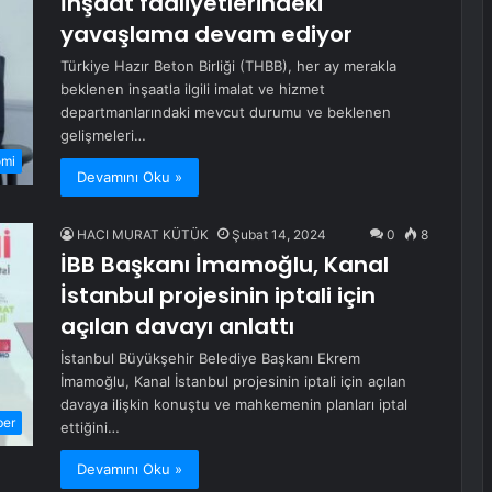
İnşaat faaliyetlerindeki
yavaşlama devam ediyor
Türkiye Hazır Beton Birliği (THBB), her ay merakla
beklenen inşaatla ilgili imalat ve hizmet
departmanlarındaki mevcut durumu ve beklenen
gelişmeleri…
omi
Devamını Oku »
HACI MURAT KÜTÜK
Şubat 14, 2024
0
8
İBB Başkanı İmamoğlu, Kanal
İstanbul projesinin iptali için
açılan davayı anlattı
İstanbul Büyükşehir Belediye Başkanı Ekrem
İmamoğlu, Kanal İstanbul projesinin iptali için açılan
davaya ilişkin konuştu ve mahkemenin planları iptal
ber
ettiğini…
Devamını Oku »