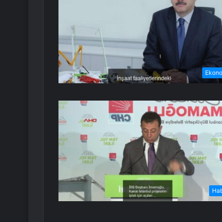
Ekon
Ha