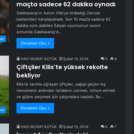
maçta sadece 62 dakika oynadı
Galatasaray'ın Aston Villa'ya kiraladığı Zaniolo
beklentileri karşılayamadı. Son 10 maçta sadece 62
dakika süre alabilen İtalyan oyuncunun sezon
sonunda Galatasaray'a…
ber
Devamını Oku »
HACI MURAT KÜTÜK
Şubat 15, 2024
0
9
Çiftçiler Kilis’te yüksek rekolte
bekliyor
Kilis'te tarımla uğraşan çiftçiler, yağışlı geçen kış
mevsiminin ardından tarlalarını sürmek, tohum ekmek
ve gübre serpmek için çalışmalara başladı. Bu…
Devamını Oku »
omi
HACI MURAT KÜTÜK
Şubat 15, 2024
0
7