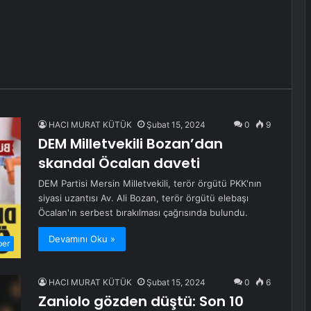
HACI MURAT KÜTÜK
Şubat 15, 2024
0
9
DEM Milletvekili Bozan’dan
skandal Öcalan daveti
DEM Partisi Mersin Milletvekili, terör örgütü PKK'nın
siyasi uzantısı Av. Ali Bozan, terör örgütü elebaşı
Öcalan'ın serbest bırakılması çağrısında bulundu.
Devamını Oku »
ber
HACI MURAT KÜTÜK
Şubat 15, 2024
0
6
Zaniolo gözden düştü: Son 10