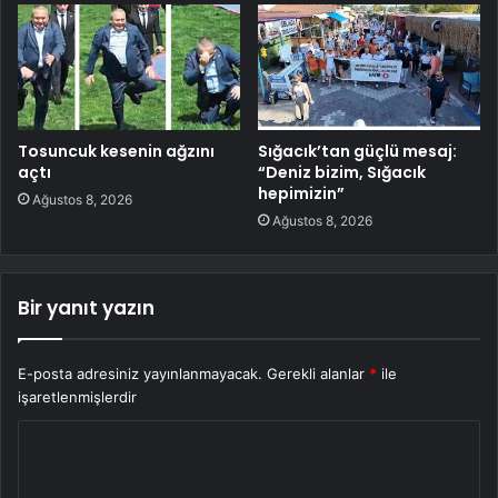
Tosuncuk kesenin ağzını
Sığacık’tan güçlü mesaj:
açtı
“Deniz bizim, Sığacık
hepimizin”
Ağustos 8, 2026
Ağustos 8, 2026
Bir yanıt yazın
E-posta adresiniz yayınlanmayacak.
Gerekli alanlar
*
ile
işaretlenmişlerdir
Y
o