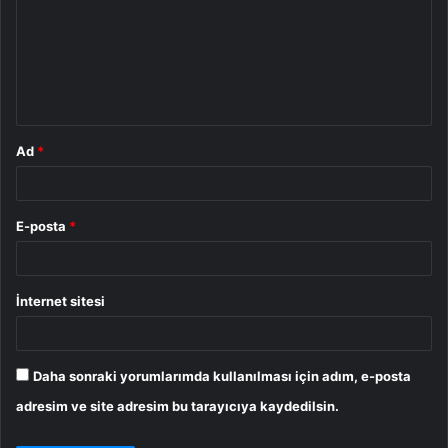
r
u
m
*
Ad
*
E-posta
*
İnternet sitesi
Daha sonraki yorumlarımda kullanılması için adım, e-posta
adresim ve site adresim bu tarayıcıya kaydedilsin.