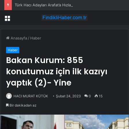
Türk Hacı Adayları Arafat’a Hızla Ulaştı
Menü
Anasayfa
/
Haber
Haber
Bakan Kurum: 855
konutumuz için ilk kazıyı
yaptık (2)- Yine
HACI MURAT KÜTÜK
Şubat 24, 2023
0
15
Bir dakikadan az