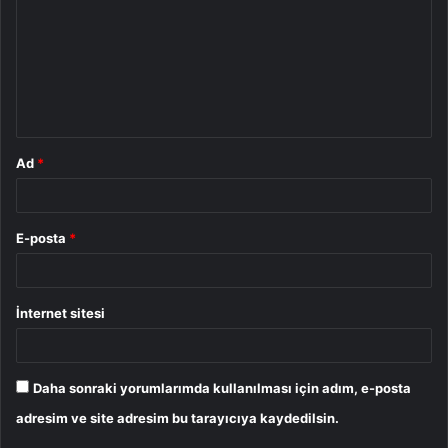
r
u
m
*
Ad
*
E-posta
*
İnternet sitesi
Daha sonraki yorumlarımda kullanılması için adım, e-posta
adresim ve site adresim bu tarayıcıya kaydedilsin.