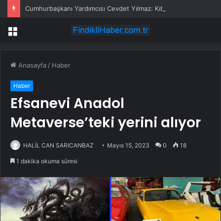
Cumhurbaşkanı Yardımcısı Cevdet Yılmaz: Kıbrıs hiçbir zaman bir Rum adası olmayacaktır
Menü
Anasayfa
/
Haber
Haber
Efsanevi Anadol
Metaverse’teki yerini alıyor
HALİL CAN SARICANBAZ
Mayıs 15, 2023
0
18
1 dakika okuma süresi