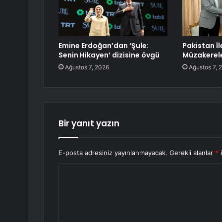
Emine Erdoğan’dan ‘Şule:
Pakistan İl
Senin Hikayen’ dizisine övgü
Müzakerel
Ağustos 7, 2026
Ağustos 7, 
Bir yanıt yazın
E-posta adresiniz yayınlanmayacak.
Gerekli alanlar
*
i
Y
o
r
u