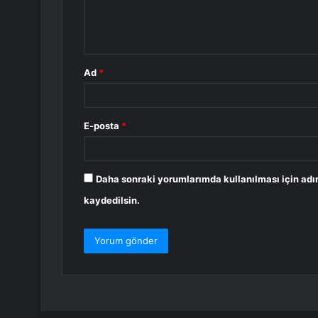
m
*
Ad
*
E-posta
*
Daha sonraki yorumlarımda kullanılması için adı
kaydedilsin.