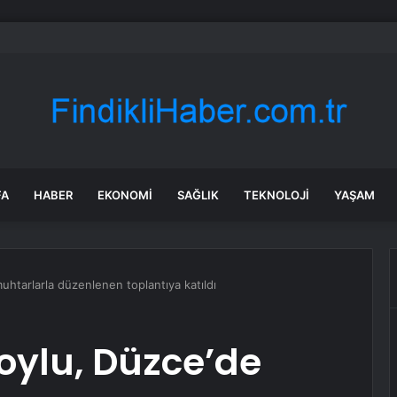
Sel Sonrası Yıkım Çalışmaları Sürüyor
FA
HABER
EKONOMI
SAĞLIK
TEKNOLOJI
YAŞAM
muhtarlarla düzenlenen toplantıya katıldı
Soylu, Düzce’de