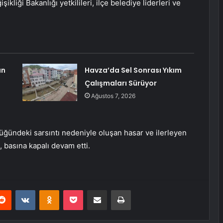
şikliği Bakanlığı yetkilileri, ilçe belediye liderleri ve
ın
Havza’da Sel Sonrası Yıkım
Çalışmaları Sürüyor
Ağustos 7, 2026
üğündeki sarsıntı nedeniyle oluşan hasar ve ilerleyen
 basına kapalı devam etti.
erest
Reddit
VKontakte
Odnoklassniki
Pocket
E-Posta ile paylaş
Yazdır