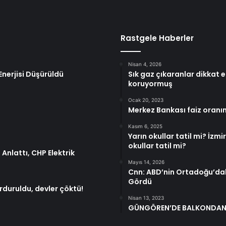
Rastgele Haberler
Nisan 4, 2026
nerjisi Düşürüldü
Sık gaz çıkaranlar dikkat e
koruyormuş
Ocak 20, 2023
Merkez Bankası faiz oranın
Kasım 6, 2025
Yarın okullar tatil mi? İzm
okullar tatil mi?
Anlattı, CHP Elektrik
Mayıs 14, 2026
Cnn: ABD’nin Ortadoğu’dak
Gördü
rduruldu, devler çöktü!
Nisan 13, 2023
GÜNGÖREN’DE BALKONDAN 