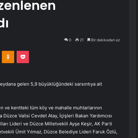
zenlenen
dı
0
21
Bir dakikadan az
VKontakte
Odnoklassniki
Pocket
meydana gelen 5,9 büyüklüğündeki sarsıntıya ait
n ve kentteki tüm köy ve mahalle muhtarlarının
 Düzce Valisi Cevdet Atay, İçişleri Bakan Yardımcısı
arı Lideri ve Düzce Milletvekili Ayşe Keşir, AK Parti
etvekili Ümit Yılmaz, Düzce Belediye Lideri Faruk Özlü,