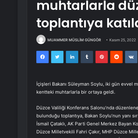
muhtarlarla dü
toplantıya katıl
MUAMMER MÜSLİM GÜNGÖR
Kasım 25, 2022
Facebook
Twitter
LinkedIn
Tumblr
Pinterest
Reddit
İçişleri Bakanı Süleyman Soylu, iki gün evvel 
kentteki muhtarlarla bir ortaya geldi.
Düzce Valiliği Konferans Salonu’nda düzenlene
bulunduğu toplantıya, Bakan Soylu’nun yanı sıra
İsmail Çataklı, AK Parti Genel Merkez Bayan Koll
Düzce Milletvekili Fahri Çakır, MHP Düzce Mill