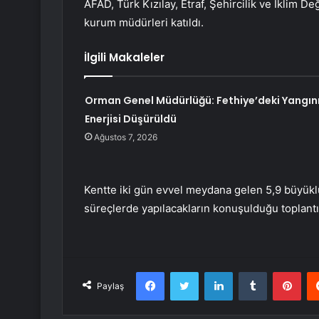
AFAD, Türk Kızılay, Etraf, Şehircilik ve İklim Deği
kurum müdürleri katıldı.
İlgili Makaleler
Orman Genel Müdürlüğü: Fethiye’deki Yangın
Enerjisi Düşürüldü
Ağustos 7, 2026
Kentte iki gün evvel meydana gelen 5,9 büyükl
süreçlerde yapılacakların konuşulduğu toplantı,
Facebook
Twitter
LinkedIn
Tumblr
Pint
Paylaş