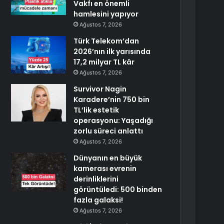
Vakfı en önemli
hamlesini yapıyor
Ağustos 7, 2026
Türk Telekom’dan
2026’nın ilk yarısında
17,2 milyar TL kâr
Ağustos 7, 2026
Survivor Nagin
Karadere’nin 750 bin
TL’lik estetik
operasyonu: Yaşadığı
zorlu süreci anlattı
Ağustos 7, 2026
Dünyanın en büyük
kamerası evrenin
derinliklerini
görüntüledi: 500 binden
fazla galaksi!
Ağustos 7, 2026