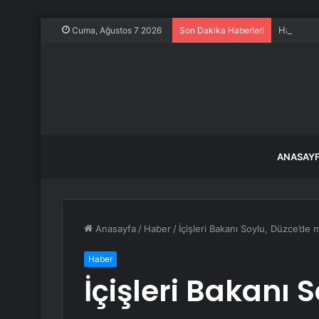
Havza’da 
Cuma, Ağustos 7 2026
Son Dakika Haberleri
ANASAY
Anasayfa
/
Haber
/
İçişleri Bakanı Soylu, Düzce’de 
Haber
İçişleri Bakanı 