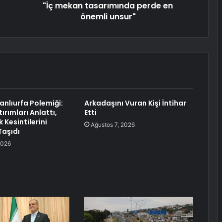
"İç mekan tasarımında perde en
önemli unsur"
nlıurfa Polemiği:
Arkadaşını Vuran Kişi İntihar
tırımları Anlattı,
Etti
k Kesintilerini
Ağustos 7, 2026
aşıdı
2026