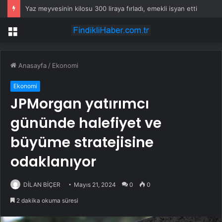
Yaz meyvesinin kilosu 300 liraya fırladı, emekli isyan etti
Menü
Anasayfa
/
Ekonomi
Ekonomi
JPMorgan yatırımcı
gününde halefiyet ve
büyüme stratejisine
odaklanıyor
DİLAN BİÇER
Mayıs 21, 2024
0
0
2 dakika okuma süresi