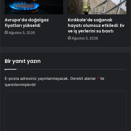
Avrupa’da doğalgaz
Kırıkkale’de sağanak
fiyatları yükseldi
hayatı olumsuz etkiledi: Ev
ve iş yerlerini su bastı
Ağustos 5, 2026
Ağustos 5, 2026
Bir yanıt yazın
E-posta adresiniz yayınlanmayacak.
Gerekli alanlar
*
ile
işaretlenmişlerdir
Y
o
r
u
m